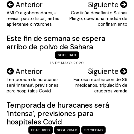
Navegación
Anterior
Siguiente
AMLO a gobernadores, si
Continúa desafiante Salinas
de
revisar pacto fiscal, antes
Pliego, cuestiona medida de
entradas
aprietense cinturones
confinamiento
Este fin de semana se espera
arribo de polvo de Sahara
SOCIEDAD
16 DE MAYO, 2020
Navegación
Anterior
Siguiente
Temporada de huracanes
Exitosa repatriación de 86
de
será ‘intensa’, previsiones
mexicanos, tripulación de
entradas
para hospitales Covid
cruceros varada
Temporada de huracanes será
‘intensa’, previsiones para
hospitales Covid
FEATURED
SEGURIDAD
SOCIEDAD