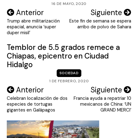
16 DE MAYO, 2020
Navegación
Anterior
Siguiente
Trump abre militarización
Este fin de semana se espera
de
espacial, anuncia ‘super
arribo de polvo de Sahara
entradas
duper misil’
Temblor de 5.5 grados remece a
Chiapas, epicentro en Ciudad
Hidalgo
SOCIEDAD
1 DE FEBRERO, 2020
Navegación
Anterior
Siguiente
Celebran localización de dos
Francia ayuda a repatriar 10
de
especies de tortugas
mexicanos de China: ‘UN
entradas
gigantes en Galápagos
GRAND MERCI’