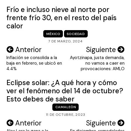
Frío e incluso nieve al norte por
frente frío 30, en el resto del país
calor
MÉXICO
SOCIEDAD
7 DE MARZO, 2024
Navegación
Anterior
Siguiente
Inflación se consolida a la
Ayotzinapa, justa demanda,
de
baja en febrero, se ubicó en
no vamos a caer en
entradas
4.4%
provocaciones: AMLO
Eclipse solar: ¿A qué hora y cómo
ver el fenómeno del 14 de octubre?
Esto debes de saber
CAMALEÓN
11 DE OCTUBRE, 2023
Navegación
Anterior
Siguiente
Alex Lora le gana a la
En diciembre, remodelados