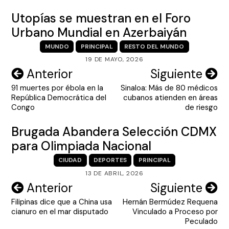
Utopías se muestran en el Foro
Urbano Mundial en Azerbaiyán
MUNDO
PRINCIPAL
RESTO DEL MUNDO
19 DE MAYO, 2026
Navegación
Anterior
Siguiente
91 muertes por ébola en la
Sinaloa: Más de 80 médicos
de
República Democrática del
cubanos atienden en áreas
entradas
Congo
de riesgo
Brugada Abandera Selección CDMX
para Olimpiada Nacional
CIUDAD
DEPORTES
PRINCIPAL
13 DE ABRIL, 2026
Navegación
Anterior
Siguiente
Filipinas dice que a China usa
Hernán Bermúdez Requena
de
cianuro en el mar disputado
Vinculado a Proceso por
entradas
Peculado