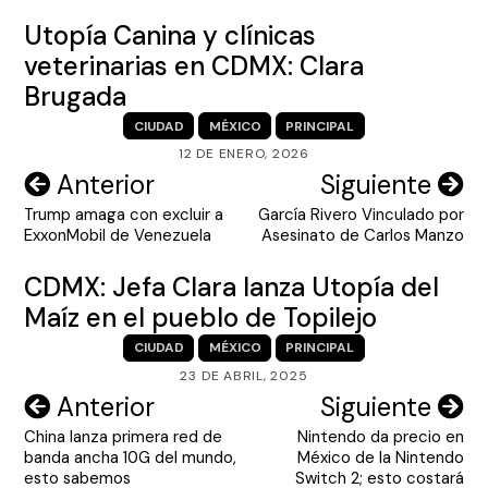
Utopía Canina y clínicas
veterinarias en CDMX: Clara
Brugada
CIUDAD
MÉXICO
PRINCIPAL
12 DE ENERO, 2026
Navegación
Anterior
Siguiente
Trump amaga con excluir a
García Rivero Vinculado por
de
ExxonMobil de Venezuela
Asesinato de Carlos Manzo
entradas
CDMX: Jefa Clara lanza Utopía del
Maíz en el pueblo de Topilejo
CIUDAD
MÉXICO
PRINCIPAL
23 DE ABRIL, 2025
Navegación
Anterior
Siguiente
China lanza primera red de
Nintendo da precio en
de
banda ancha 10G del mundo,
México de la Nintendo
entradas
esto sabemos
Switch 2; esto costará