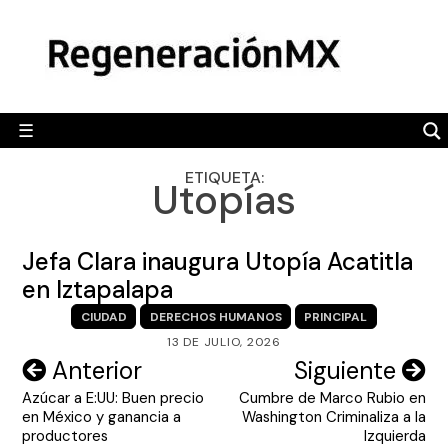
Skip
MÉXICO
to
content
POLÍTICA
MUNDO
☰
RegeneraciónMX
Sitio de noticias libre e independiente
CAMALEÓN
ETIQUETA:
Utopías
OPINIÓN
DEPORTES
Jefa Clara inaugura Utopía Acatitla
ENGLISH SECTION
en Iztapalapa
CIUDAD
DERECHOS HUMANOS
PRINCIPAL
VIDEOS
13 DE JULIO, 2026
Navegación
Anterior
Siguiente
Azúcar a E:UU: Buen precio
Cumbre de Marco Rubio en
de
en México y ganancia a
Washington Criminaliza a la
entradas
productores
Izquierda