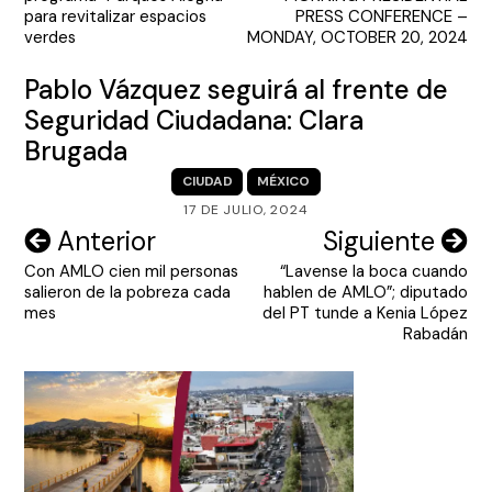
entradas
para revitalizar espacios
PRESS CONFERENCE –
verdes
MONDAY, OCTOBER 20, 2024
Pablo Vázquez seguirá al frente de
Seguridad Ciudadana: Clara
Brugada
CIUDAD
MÉXICO
17 DE JULIO, 2024
Navegación
Anterior
Siguiente
Con AMLO cien mil personas
“Lavense la boca cuando
de
salieron de la pobreza cada
hablen de AMLO”; diputado
entradas
mes
del PT tunde a Kenia López
Rabadán