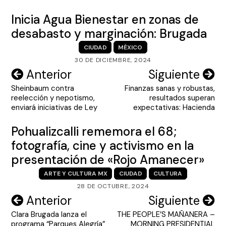
Inicia Agua Bienestar en zonas de
desabasto y marginación: Brugada
CIUDAD
MÉXICO
30 DE DICIEMBRE, 2024
Navegación
Anterior
Siguiente
Sheinbaum contra
Finanzas sanas y robustas,
de
reelección y nepotismo,
resultados superan
entradas
enviará iniciativas de Ley
expectativas: Hacienda
Pohualizcalli rememora el 68;
fotografía, cine y activismo en la
presentación de «Rojo Amanecer»
ARTE Y CULTURA MX
CIUDAD
CULTURA
28 DE OCTUBRE, 2024
Navegación
Anterior
Siguiente
Clara Brugada lanza el
THE PEOPLE’S MAÑANERA –
de
programa “Parques Alegría”
MORNING PRESIDENTIAL