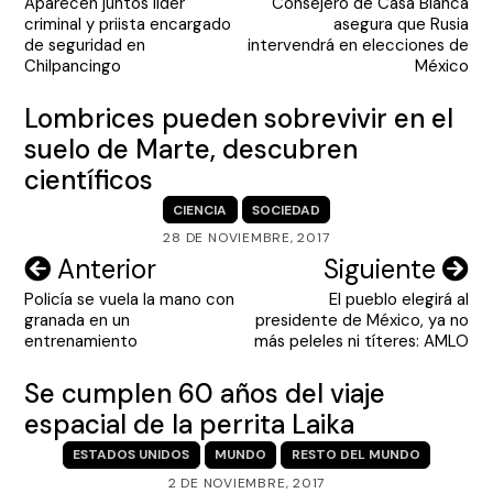
Aparecen juntos líder
Consejero de Casa Blanca
de
criminal y priista encargado
asegura que Rusia
entradas
de seguridad en
intervendrá en elecciones de
Chilpancingo
México
Lombrices pueden sobrevivir en el
suelo de Marte, descubren
científicos
CIENCIA
SOCIEDAD
28 DE NOVIEMBRE, 2017
Navegación
Anterior
Siguiente
Policía se vuela la mano con
El pueblo elegirá al
de
granada en un
presidente de México, ya no
entradas
entrenamiento
más peleles ni títeres: AMLO
Se cumplen 60 años del viaje
espacial de la perrita Laika
ESTADOS UNIDOS
MUNDO
RESTO DEL MUNDO
2 DE NOVIEMBRE, 2017