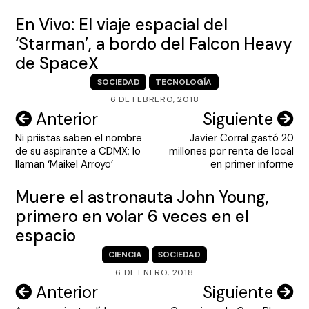
En Vivo: El viaje espacial del
‘Starman’, a bordo del Falcon Heavy
de SpaceX
SOCIEDAD
TECNOLOGÍA
6 DE FEBRERO, 2018
Navegación
Anterior
Siguiente
Ni priistas saben el nombre
Javier Corral gastó 20
de
de su aspirante a CDMX; lo
millones por renta de local
entradas
llaman ‘Maikel Arroyo’
en primer informe
Muere el astronauta John Young,
primero en volar 6 veces en el
espacio
CIENCIA
SOCIEDAD
6 DE ENERO, 2018
Navegación
Anterior
Siguiente