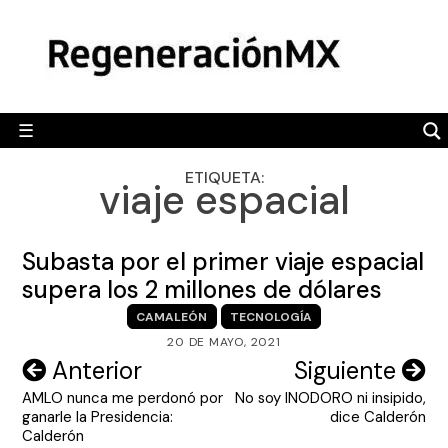
Skip
MÉXICO
to
content
POLÍTICA
MUNDO
☰
RegeneraciónMX
Sitio de noticias libre e independiente
CAMALEÓN
ETIQUETA:
viaje espacial
OPINIÓN
DEPORTES
Subasta por el primer viaje espacial
ENGLISH SECTION
supera los 2 millones de dólares
CAMALEÓN
TECNOLOGÍA
VIDEOS
20 DE MAYO, 2021
Navegación
Anterior
Siguiente
AMLO nunca me perdonó por
No soy INODORO ni insipido,
de
ganarle la Presidencia:
dice Calderón
entradas
Calderón