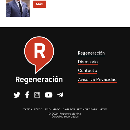
MÁS
Regeneración
Directorio
Contacto
Aviso De Privacidad
POLÍTICA
MÉXICO
AMLO
MUNDO
CAMALEÓN
ARTE Y CULTURA MX
VIDEOS
© 2024 RegeneraciónMx
Derechos reservados