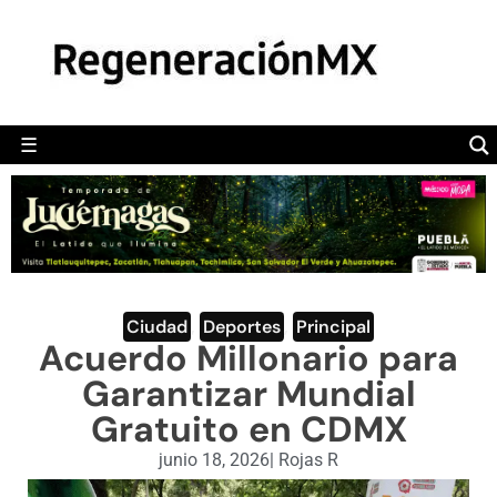
MÉXICO
POLÍTICA
MUNDO
☰
RegeneraciónMX
Sitio de noticias libre e independiente
CAMALEÓN
OPINIÓN
DEPORTES
ENGLISH SECTION
Ciudad
,
Deportes
,
Principal
Acuerdo Millonario para
VIDEOS
Garantizar Mundial
Gratuito en CDMX
junio 18, 2026
|
Rojas R