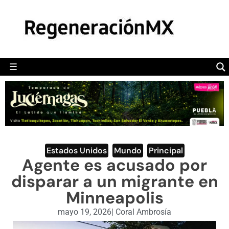
MÉXICO
POLÍTICA
MUNDO
☰
RegeneraciónMX
Sitio de noticias libre e independiente
CAMALEÓN
OPINIÓN
DEPORTES
ENGLISH SECTION
Estados Unidos
,
Mundo
,
Principal
Agente es acusado por
VIDEOS
disparar a un migrante en
Minneapolis
mayo 19, 2026
|
Coral Ambrosía