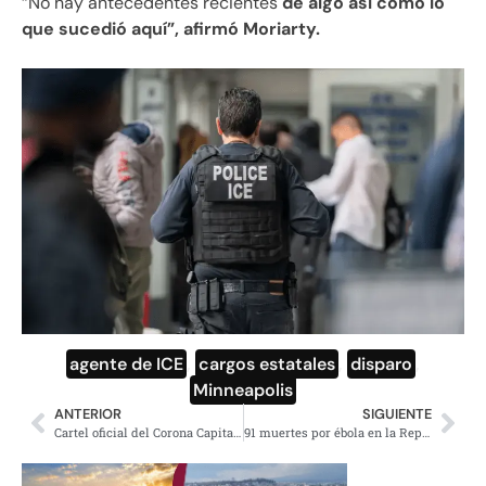
“No hay antecedentes recientes
de algo así como lo
que sucedió aquí”, afirmó Moriarty.
agente de ICE
,
cargos estatales
,
disparo
,
Minneapolis
ANTERIOR
SIGUIENTE
Cartel oficial del Corona Capital 2026, fechas y preventa
91 muertes por ébola en la República Democrática del Congo