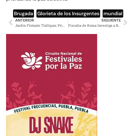
Brugada
,
Glorieta de los Insurgentes
,
mundial
ANTERIOR
SIGUIENTE
Jardín Flotante Tlallipan: Primera Utopía Elevada sobre Tlalpan
Fiscalía de Roma Investiga a Ben Gvir por Secuestro de Activistas