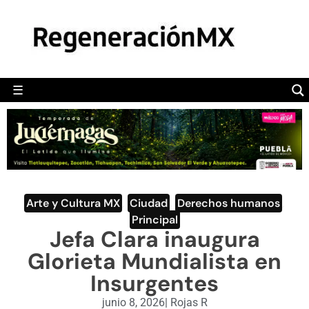
MÉXICO
POLÍTICA
MUNDO
☰
RegeneraciónMX
Sitio de noticias libre e independiente
CAMALEÓN
OPINIÓN
DEPORTES
ENGLISH SECTION
Arte y Cultura MX
,
Ciudad
,
Derechos humanos
,
Principal
VIDEOS
Jefa Clara inaugura
Glorieta Mundialista en
Insurgentes
junio 8, 2026
|
Rojas R