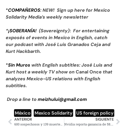
*
COMPAÑEROS
: NEW! Sign up here for Mexico
Solidarity Media’s weekly newsletter
*
¡SOBERANÍA!
(Sovereignty): For entertaining
exposés of events in Mexico in English, catch
our podcast with José Luis Granados Ceja and
Kurt Hackbarth.
*
Sin Muros
with English subtitles:
José Luis and
Kurt host a weekly TV show on
Canal Once
that
analyzes Mexico-US relations with English
subtitles.
Drop a line to
meizhului@gmail.com
México
,
Mexico Solidarity
,
US foreign policy
ANTERIOR
SIGUIENTE
600 sospechosos y 139 muertes por ébola: Organización de Salud
Nvidia reporta ganancia de 58.300 millones de dólares