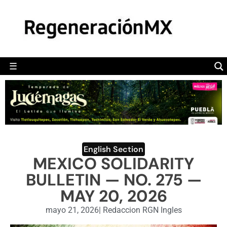
MÉXICO
POLÍTICA
MUNDO
☰
RegeneraciónMX
Sitio de noticias libre e independiente
CAMALEÓN
OPINIÓN
DEPORTES
ENGLISH SECTION
English Section
MEXICO SOLIDARITY
VIDEOS
BULLETIN — NO. 275 —
MAY 20, 2026
mayo 21, 2026
|
Redaccion RGN Ingles