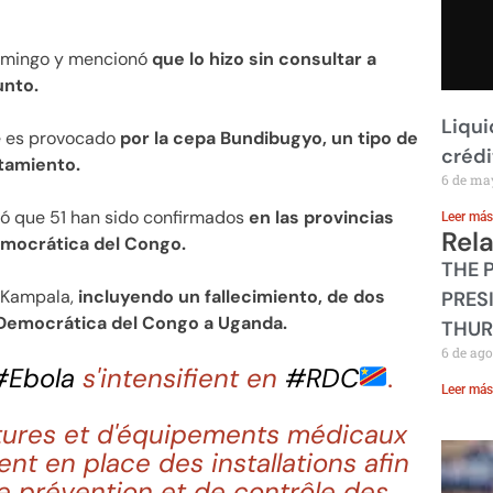
domingo y mencionó
que lo hizo sin consultar a
unto.
Liqui
e es provocado
por la cepa Bundibugyo, un tipo de
crédi
atamiento.
6 de ma
ó que 51 han sido confirmados
en las provincias
Leer más
Rel
Democrática del Congo.
THE 
 Kampala,
incluyendo un fallecimiento, de dos
PRES
 Democrática del Congo a Uganda.
THUR
6 de ago
#Ebola
s'intensifient en
#RDC
.
Leer más
nitures et d'équipements médicaux
ent en place des installations afin
e prévention et de contrôle des