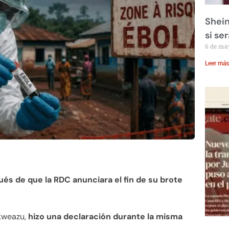
Shein
si se
6 de ma
Leer más
s de que la RDC anunciara el fin de su brote
kweazu,
hizo una declaración durante la misma