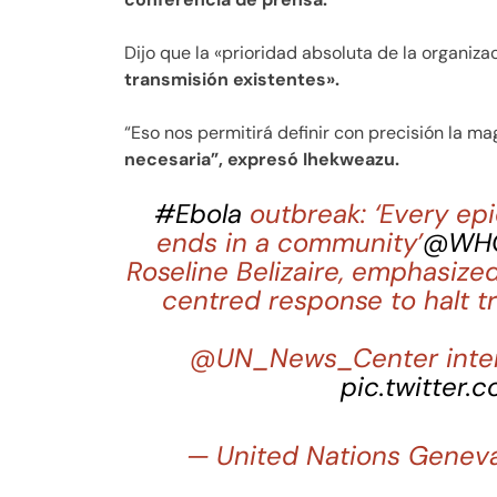
Dijo que la «prioridad absoluta de la organiza
transmisión existentes».
“Eso nos permitirá definir con precisión la ma
necesaria”, expresó Ihekweazu.
#Ebola
outbreak: ‘Every ep
ends in a community’
@WH
Roseline Belizaire, emphasiz
centred response to halt t
@UN_News_Center inte
pic.twitter
— United Nations Gene