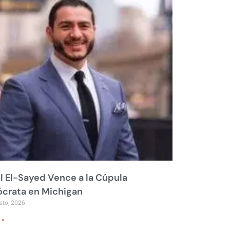
 El-Sayed Vence a la Cúpula
crata en Michigan
sto, 2026
 »