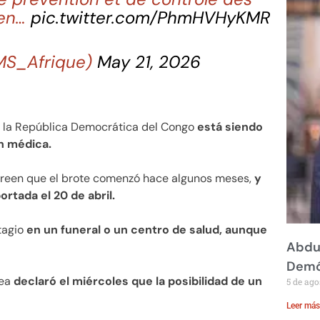
e en…
pic.twitter.com/PhmHVHyKMR
MS_Afrique)
May 21, 2026
n la República Democrática del Congo
está siendo
n médica.
reen que el brote comenzó hace algunos meses,
y
rtada el 20 de abril.
tagio
en un funeral o un centro de salud, aunque
Abdul
Demó
pea
declaró el miércoles que la posibilidad de un
5 de ago
Leer más