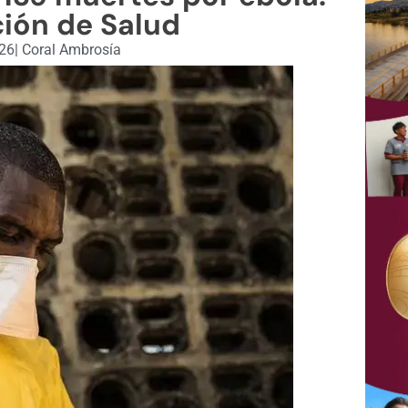
ión de Salud
026
|
Coral Ambrosía