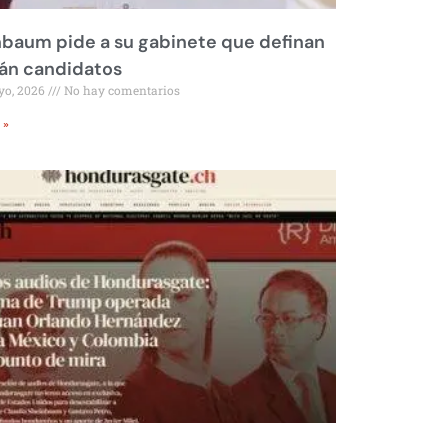
baum pide a su gabinete que definan
rán candidatos
yo, 2026
No hay comentarios
 »