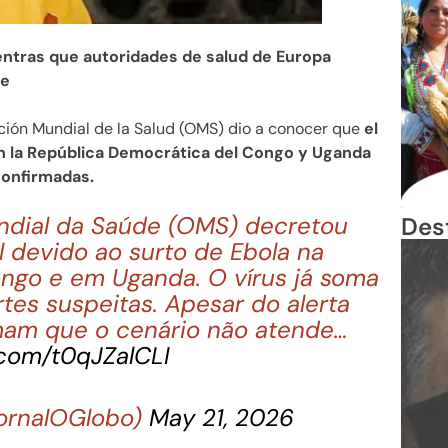
entras que autoridades de salud de Europa
le
ción Mundial de la Salud (OMS) dio a conocer que
el
 la República Democrática del Congo y Uganda
confirmadas.
ndial da Saúde (OMS) decretou
Des
 devido ao surto de Ebola na
ngo e em Uganda. O vírus já soma
es suspeitas. Apesar do alerta
rmam que o cenário não atende…
.com/t0qJZalCLI
ornalOGlobo)
May 21, 2026