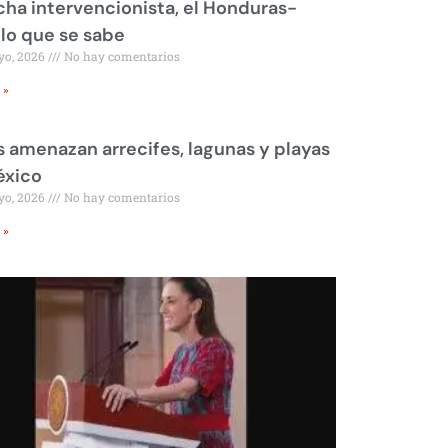
ha intervencionista, el Honduras-
 lo que se sabe
yo, 2026
No hay comentarios
 »
 amenazan arrecifes, lagunas y playas
éxico
yo, 2026
No hay comentarios
 »