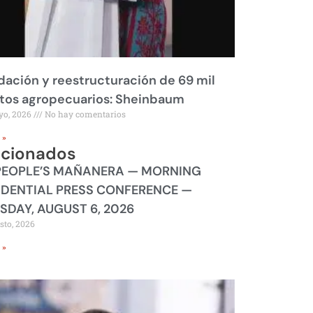
dación y reestructuración de 69 mil
tos agropecuarios: Sheinbaum
yo, 2026
No hay comentarios
 »
acionados
PEOPLE’S MAÑANERA — MORNING
IDENTIAL PRESS CONFERENCE —
SDAY, AUGUST 6, 2026
sto, 2026
 »