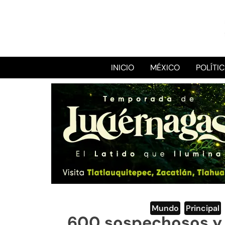
INICIO
MÉXICO
POLÍTI
Mundo
,
Principal
600 sospechosos y 