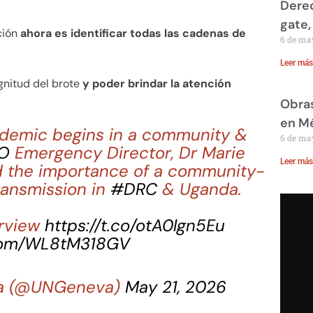
Derec
gate,
ción
ahora es identificar todas las cadenas de
6 de ma
Leer más
gnitud del brote
y poder brindar la atención
Obras
en M
idemic begins in a community &
6 de ma
O
Emergency Director, Dr Marie
Leer más
ed the importance of a community-
ransmission in
#DRC
& Uganda.
rview
https://t.co/otA0lgn5Eu
.com/WL8tM318GV
va (@UNGeneva)
May 21, 2026