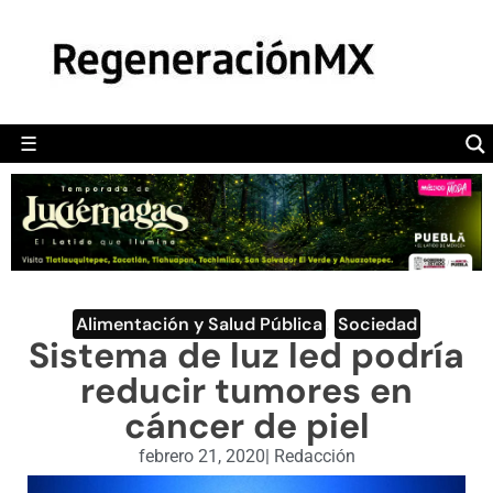
MÉXICO
POLÍTICA
MUNDO
☰
RegeneraciónMX
Sitio de noticias libre e independiente
CAMALEÓN
OPINIÓN
DEPORTES
ENGLISH SECTION
Alimentación y Salud Pública
,
Sociedad
Sistema de luz led podría
VIDEOS
reducir tumores en
cáncer de piel
febrero 21, 2020
|
Redacción