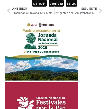
cancer
,
ciencia
,
salud
ANTERIOR
SIGUIENTE
Trasladan a Giovana ‘N’ y Mario ‘N’, van a Santa Martha y al r. Oriente
Dirigentes del PAN grabaron audios para señalar a Miroslava Breach