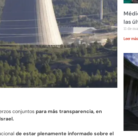
Médic
las ú
11 de m
Leer más
uerzos conjuntos
para más transparencia, en
srael.
ucional
de estar plenamente informado sobre el