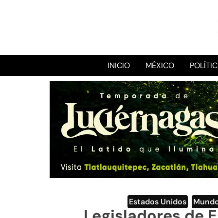
INICIO
MÉXICO
POLÍTI
Estados Unidos
,
Mund
Legisladores de 