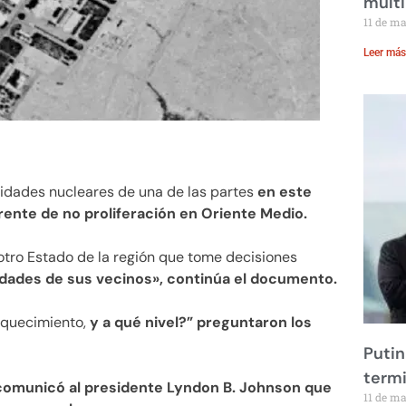
multi
11 de m
Leer más
idades nucleares de una de las partes
en este
rente de no proliferación en Oriente Medio.
 otro Estado de la región que tome decisiones
dades de sus vecinos», continúa el documento.
iquecimiento,
y a qué nivel?” preguntaron los
Putin
term
comunicó al presidente Lyndon B. Johnson que
11 de m