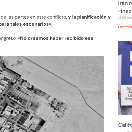
Irán 
«inac
de las partes en este conflicto,
y la planificación y
11 de m
para tales escenarios».
Leer más
ongreso.
«No creemos haber recibido esa
Calif