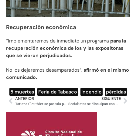
Recuperación económica
“Implementaremos de inmediato un programa
para la
recuperación económica de los y las expositoras
que se vieron perjudicados.
No los dejaremos desamparados”,
afirmó en el mismo
comunicado.
5 muertes
,
Feria de Tabasco
,
incendio
,
pérdidas
ANTERIOR
SIGUIENTE
Tatiana Clouthier se postula para gobernadora de Nuevo León
Socialistas se disculpan con México por insultos de Ayuso