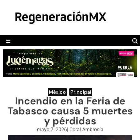
MÉXICO
POLÍTICA
MUNDO
☰
RegeneraciónMX
Sitio de noticias libre e independiente
CAMALEÓN
OPINIÓN
DEPORTES
ENGLISH SECTION
México
,
Principal
Incendio en la Feria de
VIDEOS
Tabasco causa 5 muertes
y pérdidas
mayo 7, 2026
|
Coral Ambrosía