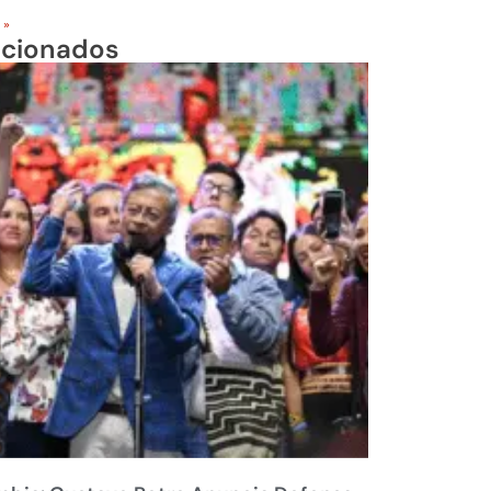
 »
acionados