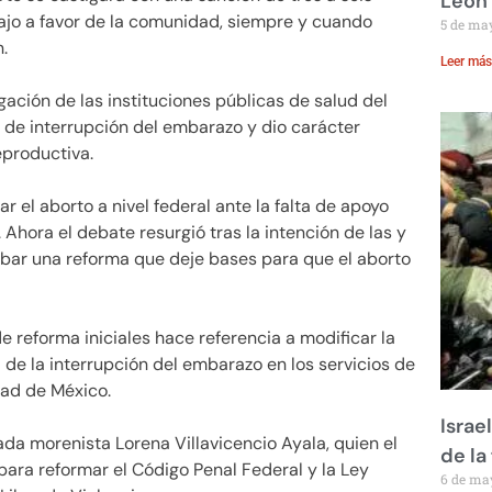
León
ajo a favor de la comunidad, siempre y cuando
5 de ma
.
Leer más
gación de las instituciones públicas de salud del
s de interrupción del embarazo y dio carácter
reproductiva.
 el aborto a nivel federal ante la falta de apoyo
Ahora el debate resurgió tras la intención de las y
obar una reforma que deje bases para que el aborto
e reforma iniciales hace referencia a modificar la
 de la interrupción del embarazo en los servicios de
dad de México.
Israe
tada morenista Lorena Villavicencio Ayala, quien el
de la 
ara reformar el Código Penal Federal y la Ley
6 de ma