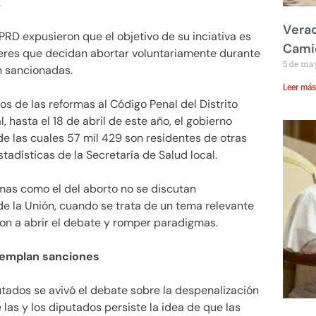
.
Verac
 PRD expusieron que el objetivo de su inciativa es
Cami
jeres que decidan abortar voluntariamente durante
5 de ma
n sancionadas.
Leer más
os de las reformas al Código Penal del Distrito
, hasta el 18 de abril de este año, el gobierno
de las cuales 57 mil 429 son residentes de otras
tadísticas de la Secretaría de Salud local.
emas como el del aborto no se discutan
de la Unión, cuando se trata de un tema relevante
ron a abrir el debate y romper paradigmas.
ntemplan sanciones
tados se avivó el debate sobre la despenalización
 las y los diputados persiste la idea de que las