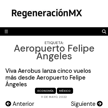
Skip
MÉXICO
to
content
POLÍTICA
MUNDO
☰
RegeneraciónMX
Sitio de noticias libre e independiente
CAMALEÓN
ETIQUETA:
Aeropuerto Felipe
OPINIÓN
Ángeles
DEPORTES
ENGLISH SECTION
Viva Aerobus lanza cinco vuelos
más desde Aeropuerto Felipe
VIDEOS
Ángeles
ECONOMÍA
MÉXICO
11 DE MAYO, 2022
Navegación
Anterior
Siguiente