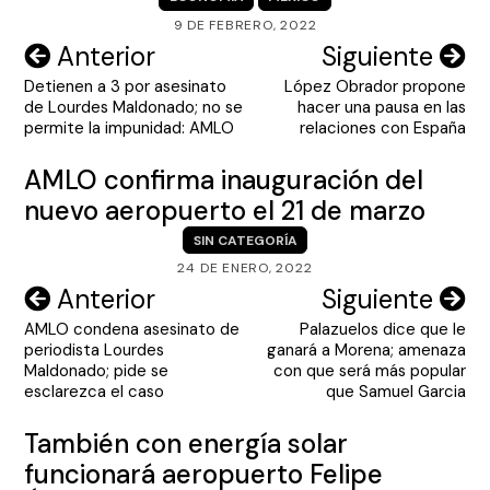
9 DE FEBRERO, 2022
Navegación
Anterior
Siguiente
Detienen a 3 por asesinato
López Obrador propone
de
de Lourdes Maldonado; no se
hacer una pausa en las
entradas
permite la impunidad: AMLO
relaciones con España
AMLO confirma inauguración del
nuevo aeropuerto el 21 de marzo
SIN CATEGORÍA
24 DE ENERO, 2022
Navegación
Anterior
Siguiente
AMLO condena asesinato de
Palazuelos dice que le
de
periodista Lourdes
ganará a Morena; amenaza
entradas
Maldonado; pide se
con que será más popular
esclarezca el caso
que Samuel Garcia
También con energía solar
funcionará aeropuerto Felipe