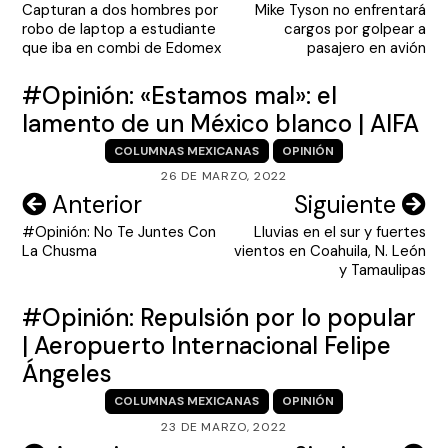
Capturan a dos hombres por
Mike Tyson no enfrentará
de
robo de laptop a estudiante
cargos por golpear a
entradas
que iba en combi de Edomex
pasajero en avión
#Opinión: «Estamos mal»: el
lamento de un México blanco | AIFA
COLUMNAS MEXICANAS
OPINIÓN
26 DE MARZO, 2022
Navegación
Anterior
Siguiente
#Opinión: No Te Juntes Con
Lluvias en el sur y fuertes
de
La Chusma
vientos en Coahuila, N. León
entradas
y Tamaulipas
#Opinión: Repulsión por lo popular
| Aeropuerto Internacional Felipe
Ángeles
COLUMNAS MEXICANAS
OPINIÓN
23 DE MARZO, 2022