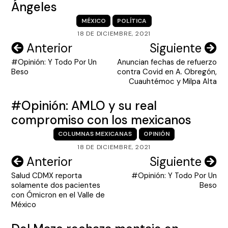
Ángeles
MÉXICO
POLÍTICA
18 DE DICIEMBRE, 2021
Navegación
Anterior
Siguiente
#Opinión: Y Todo Por Un
Anuncian fechas de refuerzo
de
Beso
contra Covid en A. Obregón,
entradas
Cuauhtémoc y Milpa Alta
#Opinión: AMLO y su real
compromiso con los mexicanos
COLUMNAS MEXICANAS
OPINIÓN
18 DE DICIEMBRE, 2021
Navegación
Anterior
Siguiente
Salud CDMX reporta
#Opinión: Y Todo Por Un
de
solamente dos pacientes
Beso
entradas
con Ómicron en el Valle de
México