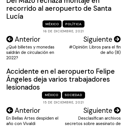
Del Mazo rechaza montaje en
recorrido al aeropuerto de Santa
Lucía
MÉXICO
POLÍTICA
16 DE DICIEMBRE, 2021
Navegación
Anterior
Siguiente
¿Qué billetes y monedas
#Opinión: Libros para el fin
de
saldrán de circulación en
de año (III)
entradas
2022?
Accidente en el aeropuerto Felipe
Ángeles deja varios trabajadores
lesionados
MÉXICO
SOCIEDAD
15 DE DICIEMBRE, 2021
Navegación
Anterior
Siguiente
En Bellas Artes despiden el
Desclasifican archivos
de
año con Vivaldi
secretos sobre asesinato de