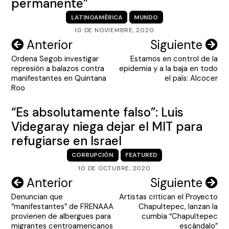
permanente”
LATINOAMÉRICA
MUNDO
10 DE NOVIEMBRE, 2020
Navegación
Anterior
Siguiente
Ordena Segob investigar
Estamos en control de la
de
represión a balazos contra
epidemia y a la baja en todo
entradas
manifestantes en Quintana
el país: Alcocer
Roo
“Es absolutamente falso”: Luis
Videgaray niega dejar el MIT para
refugiarse en Israel
CORRUPCIÓN
FEATURED
10 DE OCTUBRE, 2020
Navegación
Anterior
Siguiente
Denuncian que
Artistas critican el Proyecto
de
“manifestantes” de FRENAAA
Chapultepec, lanzan la
entradas
provienen de albergues para
cumbia “Chapultepec
migrantes centroamericanos
escándalo”