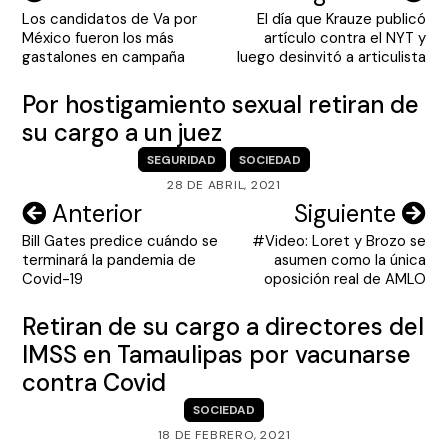
Los candidatos de Va por
El día que Krauze publicó
de
México fueron los más
artículo contra el NYT y
entradas
gastalones en campaña
luego desinvitó a articulista
Por hostigamiento sexual retiran de
su cargo a un juez
SEGURIDAD
SOCIEDAD
28 DE ABRIL, 2021
Navegación
Anterior
Siguiente
Bill Gates predice cuándo se
#Video: Loret y Brozo se
de
terminará la pandemia de
asumen como la única
entradas
Covid-19
oposición real de AMLO
Retiran de su cargo a directores del
IMSS en Tamaulipas por vacunarse
contra Covid
SOCIEDAD
18 DE FEBRERO, 2021