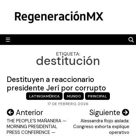
Skip
MÉXICO
to
content
POLÍTICA
MUNDO
☰
RegeneraciónMX
Sitio de noticias libre e independiente
CAMALEÓN
ETIQUETA:
destitución
OPINIÓN
DEPORTES
Destituyen a reaccionario
ENGLISH SECTION
presidente Jerí por corrupto
LATINOAMÉRICA
MUNDO
PRINCIPAL
VIDEOS
17 DE FEBRERO, 2026
Navegación
Anterior
Siguiente
THE PEOPLE’S MAÑANERA —
Alessandra Rojo aislada:
de
MORNING PRESIDENTIAL
Congreso exhorta explique
entradas
PRESS CONFERENCE —
operativo