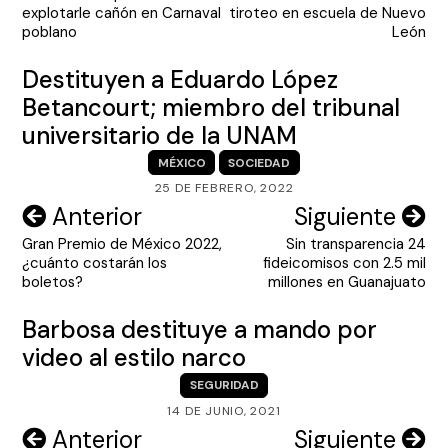
de
explotarle cañón en Carnaval
tiroteo en escuela de Nuevo
entradas
poblano
León
Destituyen a Eduardo López
Betancourt; miembro del tribunal
universitario de la UNAM
MÉXICO
SOCIEDAD
25 DE FEBRERO, 2022
Navegación
Anterior
Siguiente
Gran Premio de México 2022,
Sin transparencia 24
de
¿cuánto costarán los
fideicomisos con 2.5 mil
entradas
boletos?
millones en Guanajuato
Barbosa destituye a mando por
video al estilo narco
SEGURIDAD
14 DE JUNIO, 2021
Navegación
Anterior
Siguiente