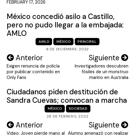
FEBRUARY 17, 2026
México concedió asilo a Castillo,
pero no pudo llegar a la embajada:
AMLO
AMLO
MÉXICO
PRINCIPAL
8 DE DICIEMBRE, 2022
Navegación
Anterior
Siguiente
Exigen renuncia de policía
Investigadores descubren
de
por publicar contenido en
fósiles de un monstruo
entradas
Only Fans
marino en Australia
Ciudadanos piden destitución de
Sandra Cuevas; convocan a marcha
MÉXICO
SOCIEDAD
28 DE FEBRERO, 2022
Navegación
Anterior
Siguiente
Video: Joven pierde mano al
Alumno amenazó con realizar