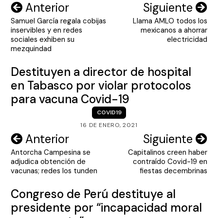
Navegación
Anterior
Siguiente
Samuel García regala cobijas
Llama AMLO todos los
de
inservibles y en redes
mexicanos a ahorrar
entradas
sociales exhiben su
electricidad
mezquindad
Destituyen a director de hospital
en Tabasco por violar protocolos
para vacuna Covid-19
COVID19
16 DE ENERO, 2021
Navegación
Anterior
Siguiente
Antorcha Campesina se
Capitalinos creen haber
de
adjudica obtención de
contraído Covid-19 en
entradas
vacunas; redes los tunden
fiestas decembrinas
Congreso de Perú destituye al
presidente por “incapacidad moral