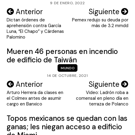
9 DE ENERO, 2022
Navegación
Anterior
Siguiente
Dictan órdenes de
Pemex redujo su deuda por
de
aprehensión contra García
más de 3.2 mmdd
entradas
Luna, “El Chapo” y Cárdenas
Palomino
Mueren 46 personas en incendio
de edificio de Taiwán
MUNDO
14 DE OCTUBRE, 2021
Navegación
Anterior
Siguiente
Arturo Herrera da clases en
Video: Ladrón roba a
de
el Colmex antes de asumir
comensal en pleno día en
entradas
cargo en Banxico
terraza de Polanco
Topos mexicanos se quedan con las
ganas; les niegan acceso a edificio