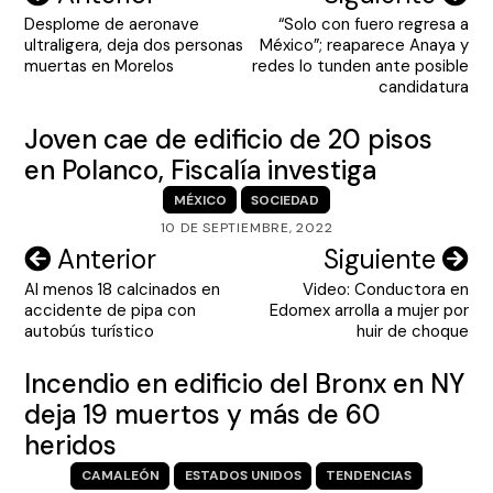
Desplome de aeronave
“Solo con fuero regresa a
de
ultraligera, deja dos personas
México”; reaparece Anaya y
entradas
muertas en Morelos
redes lo tunden ante posible
candidatura
Joven cae de edificio de 20 pisos
en Polanco, Fiscalía investiga
MÉXICO
SOCIEDAD
10 DE SEPTIEMBRE, 2022
Navegación
Anterior
Siguiente
Al menos 18 calcinados en
Video: Conductora en
de
accidente de pipa con
Edomex arrolla a mujer por
entradas
autobús turístico
huir de choque
Incendio en edificio del Bronx en NY
deja 19 muertos y más de 60
heridos
CAMALEÓN
ESTADOS UNIDOS
TENDENCIAS