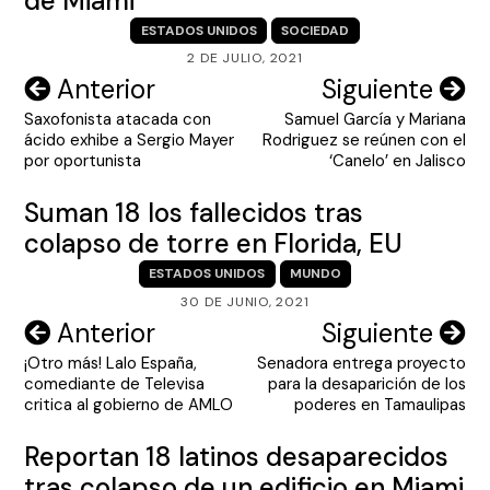
de Miami
ESTADOS UNIDOS
SOCIEDAD
2 DE JULIO, 2021
Navegación
Anterior
Siguiente
Saxofonista atacada con
Samuel García y Mariana
de
ácido exhibe a Sergio Mayer
Rodriguez se reúnen con el
entradas
por oportunista
‘Canelo’ en Jalisco
Suman 18 los fallecidos tras
colapso de torre en Florida, EU
ESTADOS UNIDOS
MUNDO
30 DE JUNIO, 2021
Navegación
Anterior
Siguiente
¡Otro más! Lalo España,
Senadora entrega proyecto
de
comediante de Televisa
para la desaparición de los
entradas
critica al gobierno de AMLO
poderes en Tamaulipas
Reportan 18 latinos desaparecidos
tras colapso de un edificio en Miami