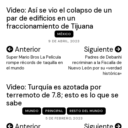
Video: Así se vio el colapso de un
par de edificios en un
fraccionamiento de Tijuana
MÉXICO
9 DE ABRIL, 2023
Navegación
Anterior
Siguiente
Super Mario Bros La Película
Padres de Debanhi
de
rompe récords de taquilla en
recriminan a la Fiscalía de
entradas
el mundo
Nuevo León por su «verdad
histórica»
Video: Turquía es azotada por
terremoto de 7.8; esto es lo que se
sabe
MUNDO
PRINCIPAL
RESTO DEL MUNDO
5 DE FEBRERO, 2023
Navegación
Anterior
Siguiente