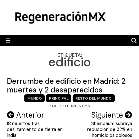
Skip
MÉXICO
to
content
POLÍTICA
MUNDO
☰
RegeneraciónMX
Sitio de noticias libre e independiente
CAMALEÓN
ETIQUETA:
edificio
OPINIÓN
DEPORTES
Derrumbe de edificio en Madrid: 2
ENGLISH SECTION
muertes y 2 desaparecidos
MUNDO
PRINCIPAL
RESTO DEL MUNDO
VIDEOS
7 DE OCTUBRE, 2025
Navegación
Anterior
Siguiente
18 muertos tras
Sheinbaum subraya
de
deslizamiento de tierra en
reducción de 32% en
entradas
India
homicidios dolosos