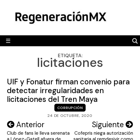
Skip
MÉXICO
to
content
POLÍTICA
MUNDO
☰
RegeneraciónMX
Sitio de noticias libre e independiente
CAMALEÓN
ETIQUETA:
licitaciones
OPINIÓN
DEPORTES
UIF y Fonatur firman convenio para
ENGLISH SECTION
detectar irregularidades en
licitaciones del Tren Maya
VIDEOS
CORRUPCIÓN
24 DE OCTUBRE, 2020
Navegación
Anterior
Siguiente
Club de fans le lleva serenata
Cofepris niega autorización
de
a López-Gatell afuera de
sanitaria al remdesivir como