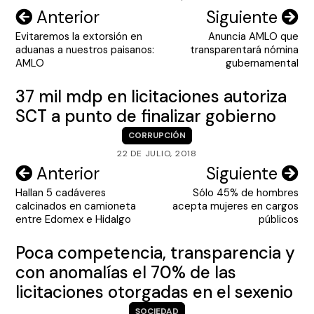
Navegación
Anterior
Siguiente
Evitaremos la extorsión en
Anuncia AMLO que
de
aduanas a nuestros paisanos:
transparentará nómina
entradas
AMLO
gubernamental
37 mil mdp en licitaciones autoriza
SCT a punto de finalizar gobierno
CORRUPCIÓN
22 DE JULIO, 2018
Navegación
Anterior
Siguiente
Hallan 5 cadáveres
Sólo 45% de hombres
de
calcinados en camioneta
acepta mujeres en cargos
entradas
entre Edomex e Hidalgo
públicos
Poca competencia, transparencia y
con anomalías el 70% de las
licitaciones otorgadas en el sexenio
SOCIEDAD