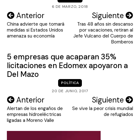
6 DE MARZO, 2018
Navegación
Anterior
Siguiente
China advierte que tomará
Tras 48 años sin descanso
de
medidas si Estados Unidos
por vacaciones, retiran al
entradas
amenaza su economía
Jefe Vulcano del Cuerpo de
Bomberos
5 empresas que acaparan 35%
licitaciones en Edomex apoyaron a
Del Mazo
POLÍTICA
20 DE JUNIO, 2017
Navegación
Anterior
Siguiente
Alertan de los engaños de
Se vive la peor crisis mundial
de
empresas hidroeléctricas
de refugiados
entradas
ligadas a Moreno Valle