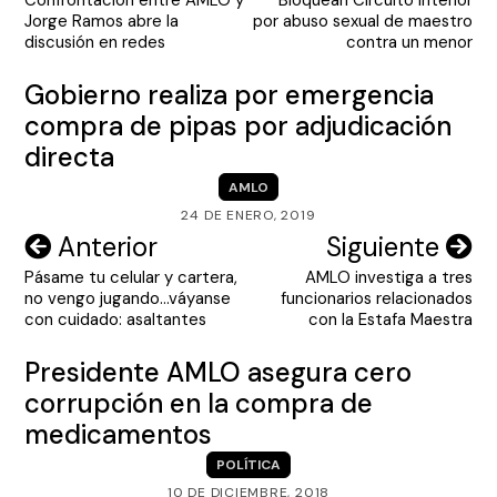
de
Jorge Ramos abre la
por abuso sexual de maestro
entradas
discusión en redes
contra un menor
Gobierno realiza por emergencia
compra de pipas por adjudicación
directa
AMLO
24 DE ENERO, 2019
Navegación
Anterior
Siguiente
Pásame tu celular y cartera,
AMLO investiga a tres
de
no vengo jugando…váyanse
funcionarios relacionados
entradas
con cuidado: asaltantes
con la Estafa Maestra
Presidente AMLO asegura cero
corrupción en la compra de
medicamentos
POLÍTICA
10 DE DICIEMBRE, 2018