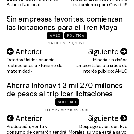
entradas
Palacio Nacional
tratamiento para Covid-19
Sin empresas favoritas, comienzan
las licitaciones para el Tren Maya
AMLO
POLÍTICA
24 DE ENERO, 2020
Navegación
Anterior
Siguiente
Estados Unidos anuncia
Minería sin daños
de
restricciones a «turismo de
ambientales o a sitios de
entradas
maternidad»
interés público: AMLO
Ahorra Infonavit 3 mil 270 millones
de pesos al triplicar licitaciones
SOCIEDAD
11 DE NOVIEMBRE, 2019
Navegación
Anterior
Siguiente
Producción, venta y
Despegó avión con Evo
de
consumo de camarón tendrá
Morales, su vida está a salvo: