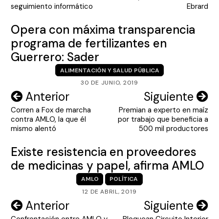
entradas
seguimiento informático
Ebrard
Opera con máxima transparencia
programa de fertilizantes en
Guerrero: Sader
ALIMENTACIÓN Y SALUD PÚBLICA
30 DE JUNIO, 2019
Navegación
Anterior
Siguiente
Corren a Fox de marcha
Premian a experto en maíz
de
contra AMLO, la que él
por trabajo que beneficia a
entradas
mismo alentó
500 mil productores
Existe resistencia en proveedores
de medicinas y papel, afirma AMLO
AMLO
POLÍTICA
12 DE ABRIL, 2019
Navegación
Anterior
Siguiente
Confrontación entre AMLO y
Bloquean Circuito Interior