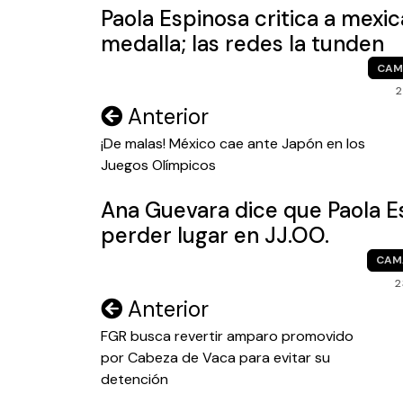
Paola Espinosa critica a mexi
medalla; las redes la tunden
CAM
2
Navegación
Anterior
de
¡De malas! México cae ante Japón en los
Juegos Olímpicos
entradas
Ana Guevara dice que Paola E
perder lugar en JJ.OO.
CAM
2
Navegación
Anterior
de
FGR busca revertir amparo promovido
por Cabeza de Vaca para evitar su
entradas
detención