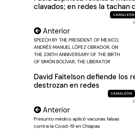
clavados; en redes la tachan 
CAMALEÓN
2
Navegación
Anterior
de
SPEECH BY THE PRESIDENT OF MEXICO,
ANDRÉS MANUEL LÓPEZ OBRADOR, ON
entradas
THE 238TH ANNIVERSARY OF THE BIRTH
OF SIMÓN BOLÍVAR, THE LIBERATOR
David Faitelson defiende los 
destrozan en redes
CAMALEÓN
2
Navegación
Anterior
de
Presunto médico aplicó vacunas falsas
contra la Covid-19 en Chiapas
entradas