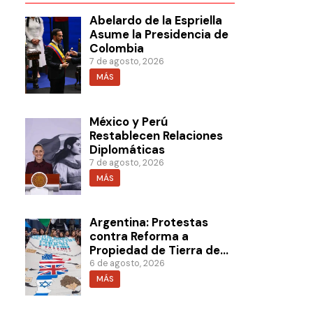
Abelardo de la Espriella
Asume la Presidencia de
Colombia
7 de agosto, 2026
MÁS
México y Perú
Restablecen Relaciones
Diplomáticas
7 de agosto, 2026
MÁS
Argentina: Protestas
contra Reforma a
Propiedad de Tierra de
Milei
6 de agosto, 2026
MÁS