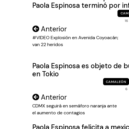
Paola Espinosa terminó por in
CAM
16
Navegación
Anterior
de
#VIDEO Explosión en Avenida Coyoacán;
van 22 heridos
entradas
Paola Espinosa es objeto de b
en Tokio
CAMALEÓN
6
Navegación
Anterior
de
CDMX seguirá en semáforo naranja ante
el aumento de contagios
entradas
Paola Espinosa felicita a mex