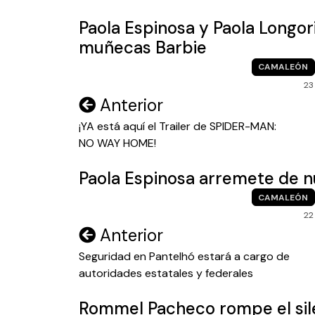
entradas
Paola Espinosa y Paola Longo
muñecas Barbie
CAMALEÓN
23
Navegación
Anterior
de
¡YA está aquí el Trailer de SPIDER-MAN:
NO WAY HOME!
entradas
Paola Espinosa arremete de 
CAMALEÓN
22
Navegación
Anterior
de
Seguridad en Pantelhó estará a cargo de
autoridades estatales y federales
entradas
Rommel Pacheco rompe el sile