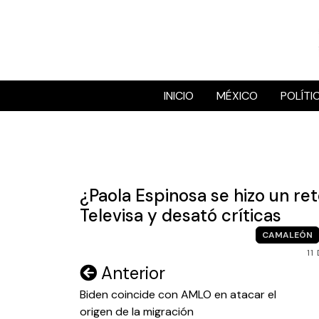
Skip
to
content
INICIO
MÉXICO
POLÍTI
¿Paola Espinosa se hizo un ret
Televisa y desató críticas
CAMALEÓN
11
Navegación
Anterior
de
Biden coincide con AMLO en atacar el
origen de la migración