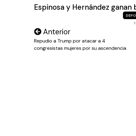
Espinosa y Hernández ganan b
DEPO
1
Navegación
Anterior
de
Repudio a Trump por atacar a 4
congresistas mujeres por su ascendencia
entradas