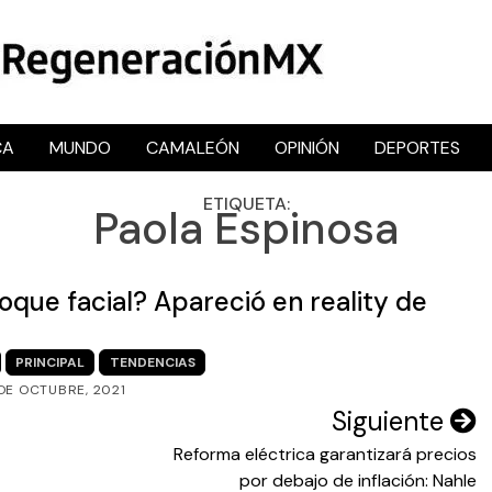
CA
MUNDO
CAMALEÓN
OPINIÓN
DEPORTES
RegeneraciónMX
Sitio de noticias libre e independiente
ETIQUETA:
Paola Espinosa
oque facial? Apareció en reality de
PRINCIPAL
TENDENCIAS
 DE OCTUBRE, 2021
Siguiente
Reforma eléctrica garantizará precios
por debajo de inflación: Nahle