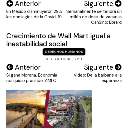
Navegación
Anterior
Siguiente
En México disminuyeron 29%
Semanalmente se tendrá un
de
los contagios de la Covid-19
millón de dosis de vacunas
entradas
CanSino: Ebrard
Crecimiento de Wall Mart igual a
inestabilidad social
DERECHOS HUMANOS
6 DE OCTUBRE, 2011
Navegación
Anterior
Siguiente
Si gana Morena, Economía
Video: De la barbarie a la
de
con juicio práctico: AMLO
esperanza
entradas