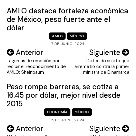
AMLO destaca fortaleza económica
de México, peso fuerte ante el
dólar
AMLO
MÉXICO
7 DE JUNIO, 2024
Navegación
Anterior
Siguiente
Lágrimas de emoción por
Detenido sujeto que
de
recibir el reconocimiento de
arremetió contra la primer
entradas
AMLO: Sheinbaum
ministra de Dinamarca
Peso rompe barreras, se cotiza a
16.45 por dólar, mejor nivel desde
2015
ECONOMÍA
MÉXICO
5 DE ABRIL, 2024
Navegación
Anterior
Siguiente