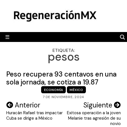
Skip
MÉXICO
to
content
POLÍTICA
MUNDO
☰
RegeneraciónMX
Sitio de noticias libre e independiente
CAMALEÓN
ETIQUETA:
pesos
OPINIÓN
DEPORTES
Peso recupera 93 centavos en una
ENGLISH SECTION
sola jornada, se cotiza a 19.87
ECONOMÍA
MÉXICO
VIDEOS
7 DE NOVIEMBRE, 2024
Navegación
Anterior
Siguiente
Huracán Rafael tras impactar
Exitosa operación a la joven
de
Cuba se dirige a México
Melanie tras agresión de su
entradas
novio