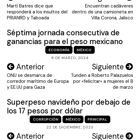
Martí Batres dice que
Encuentran cadáveres
de
responderá a los insultos del
dentro de una camioneta en
entradas
PRIANRD y Taboada
Villa Corona, Jalisco
Séptima jornada consecutiva de
ganancias para el peso mexicano
ECONOMÍA
MÉXICO
8 DE MARZO, 2024
Navegación
Anterior
Siguiente
ONU se desmarca de
Tunden a Roberto Palazuelos
de
corredor marítimo de Europa
por «felicitar» a mujeres el 8
entradas
y EE.UU para Gaza
de marzo
Superpeso navideño por debajo de
los 17 pesos por dólar
CORRUPCIÓN
MÉXICO
PRINCIPAL
22 DE DICIEMBRE, 2023
Navegación
Anterior
Siguiente