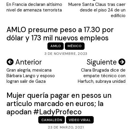
En Francia declaran altísimo
Muere Santa Claus tras caer
de
nivel de amenaza terrorista
desde el piso 24 de un
entradas
edificio
AMLO presume peso a 17.30 por
dólar y 173 mil nuevos empleos
AMLO
MÉXICO
3 DE NOVIEMBRE, 2023
Navegación
Anterior
Siguiente
Gran alegría, mexicana
Clara Brugada dice de
de
Bárbara Lango y esposo
empate técnico con
entradas
logran salir de Gaza
Harfuch, subraya unidad
Mujer quería pagar en pesos un
artículo marcado en euros; la
apodan #LadyProfeco
CAMALEÓN
VIDEO VIRAL
23 DE MARZO, 2021