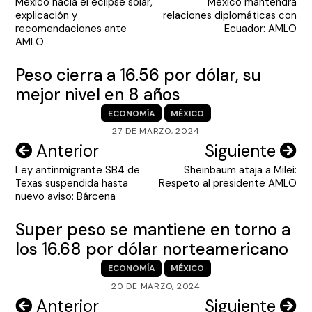
México hacia el eclipse solar,
México mantendrá
de
explicación y
relaciones diplomáticas con
entradas
recomendaciones ante
Ecuador: AMLO
AMLO
Peso cierra a 16.56 por dólar, su
mejor nivel en 8 años
ECONOMÍA
MÉXICO
27 DE MARZO, 2024
Navegación
Anterior
Siguiente
Ley antinmigrante SB4 de
Sheinbaum ataja a Milei:
de
Texas suspendida hasta
Respeto al presidente AMLO
entradas
nuevo aviso: Bárcena
Super peso se mantiene en torno a
los 16.68 por dólar norteamericano
ECONOMÍA
MÉXICO
20 DE MARZO, 2024
Navegación
Anterior
Siguiente