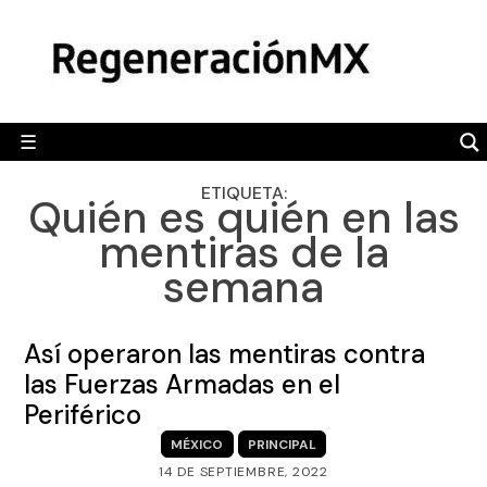
Skip
MÉXICO
to
content
POLÍTICA
MUNDO
☰
RegeneraciónMX
Sitio de noticias libre e independiente
CAMALEÓN
ETIQUETA:
Quién es quién en las
OPINIÓN
mentiras de la
DEPORTES
semana
ENGLISH SECTION
VIDEOS
Así operaron las mentiras contra
las Fuerzas Armadas en el
Periférico
MÉXICO
PRINCIPAL
14 DE SEPTIEMBRE, 2022