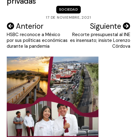
privadas
SOCIEDAD
17 DE NOVIEMBRE, 2021
Navegación
Anterior
Siguiente
HSBC reconoce a México
Recorte presupuestal al INE
de
por sus políticas económicas
es insensato; insiste Lorenzo
entradas
durante la pandemia
Córdova