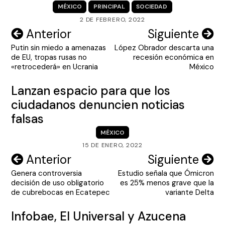
MÉXICO
PRINCIPAL
SOCIEDAD
2 DE FEBRERO, 2022
Navegación
Anterior
Siguiente
Putin sin miedo a amenazas
López Obrador descarta una
de
de EU, tropas rusas no
recesión económica en
entradas
«retrocederá» en Ucrania
México
Lanzan espacio para que los
ciudadanos denuncien noticias
falsas
MÉXICO
15 DE ENERO, 2022
Navegación
Anterior
Siguiente
Genera controversia
Estudio señala que Ómicron
de
decisión de uso obligatorio
es 25% menos grave que la
entradas
de cubrebocas en Ecatepec
variante Delta
Infobae, El Universal y Azucena