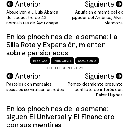
Navegación
Anterior
Siguiente
Absuelven a J. Luis Abarca
Apuñalan a mamá del ex
de
del secuestro de 43
jugador del América, Alvin
entradas
normalistas de Ayotzinapa
Mendoza
En los pinochines de la semana: La
Silla Rota y Expansión, mienten
sobre pensionados
MÉXICO
PRINCIPAL
SOCIEDAD
9 DE FEBRERO, 2022
Navegación
Anterior
Siguiente
Pasteles con mensajes
Pemex desmiente presunto
de
sexuales se viralizan en redes
conflicto de interés con
entradas
Baker Hughes
En los pinochines de la semana:
siguen El Universal y El Financiero
con sus mentiras