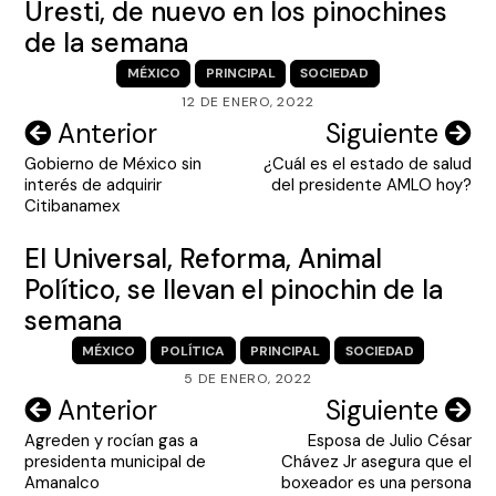
Uresti, de nuevo en los pinochines
de la semana
MÉXICO
PRINCIPAL
SOCIEDAD
12 DE ENERO, 2022
Navegación
Anterior
Siguiente
Gobierno de México sin
¿Cuál es el estado de salud
de
interés de adquirir
del presidente AMLO hoy?
entradas
Citibanamex
El Universal, Reforma, Animal
Político, se llevan el pinochin de la
semana
MÉXICO
POLÍTICA
PRINCIPAL
SOCIEDAD
5 DE ENERO, 2022
Navegación
Anterior
Siguiente
Agreden y rocían gas a
Esposa de Julio César
de
presidenta municipal de
Chávez Jr asegura que el
entradas
Amanalco
boxeador es una persona