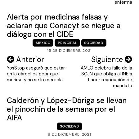
enferma
Alerta por medicinas falsas y
aclaran que Conacyt se niegue a
diálogo con el CIDE
MÉXICO
PRINCIPAL
SOCIEDAD
15 DE DICIEMBRE, 2021
Navegación
Anterior
Siguiente
YosStop aseguró que estar
AMLO celebra fallo de la
de
en la cárcel es peor que
SCJN que obliga al INE a
entradas
morirse y no se lo merecía
hacer revocación de
mandato
Calderón y López-Dóriga se llevan
el pinochín de la semana por el
AIFA
SOCIEDAD
8 DE DICIEMBRE, 2021