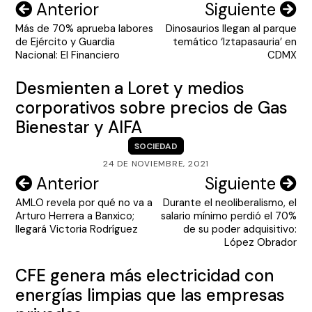
Navegación
Anterior
Siguiente
Más de 70% aprueba labores
Dinosaurios llegan al parque
de
de Ejército y Guardia
temático ‘Iztapasauria’ en
entradas
Nacional: El Financiero
CDMX
Desmienten a Loret y medios
corporativos sobre precios de Gas
Bienestar y AIFA
SOCIEDAD
24 DE NOVIEMBRE, 2021
Navegación
Anterior
Siguiente
AMLO revela por qué no va a
Durante el neoliberalismo, el
de
Arturo Herrera a Banxico;
salario mínimo perdió el 70%
entradas
llegará Victoria Rodríguez
de su poder adquisitivo:
López Obrador
CFE genera más electricidad con
energías limpias que las empresas