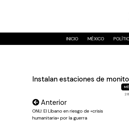
Skip
to
content
INICIO
MÉXICO
POLÍTI
Instalan estaciones de monit
MÉ
2
Navegación
Anterior
de
ONU: El Líbano en riesgo de «crisis
humanitaria» por la guerra
entradas