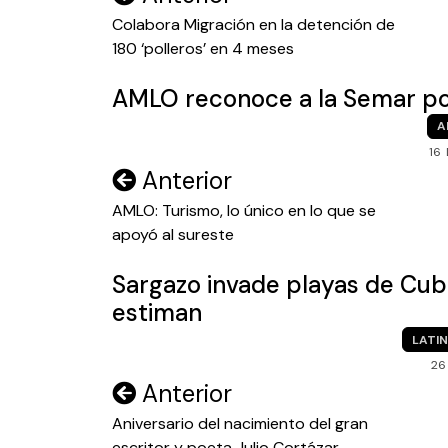
de
Colabora Migración en la detención de
180 ‘polleros’ en 4 meses
entradas
AMLO reconoce a la Semar por 
A
16
Navegación
Anterior
de
AMLO: Turismo, lo único en lo que se
apoyó al sureste
entradas
Sargazo invade playas de Cu
estiman
LATI
26
Navegación
Anterior
de
Aniversario del nacimiento del gran
escritor y poeta Julio Cortázar