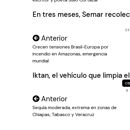
entradas
En tres meses, Semar recolec
23
Navegación
Anterior
de
Crecen tensiones Brasil-Europa por
incendio en Amazonas, emergencia
entradas
mundial
Iktan, el vehículo que limpia 
CI
8
Navegación
Anterior
de
Sequía moderada, extrema en zonas de
Chiapas, Tabasco y Veracruz
entradas