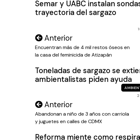
Semar y UABC instalan sondas
trayectoria del sargazo
Navegación
Anterior
de
Encuentran más de 4 mil restos óseos en
la casa del feminicida de Atizapán
entradas
Toneladas de sargazo se exti
ambientalistas piden ayuda
AMBIEN
2
Navegación
Anterior
de
Abandonan a niño de 3 años con carriola
y juguetes en calles de CDMX
entradas
Reforma miente como respira;