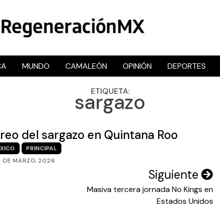
CA
MUNDO
CAMALEÓN
OPINIÓN
DEPORTES
RegeneraciónMX
Sitio de noticias libre e independiente
ETIQUETA:
sargazo
oreo del sargazo en Quintana Roo
XICO
PRINCIPAL
8 DE MARZO, 2026
Siguiente
Masiva tercera jornada No Kings en
Estados Unidos