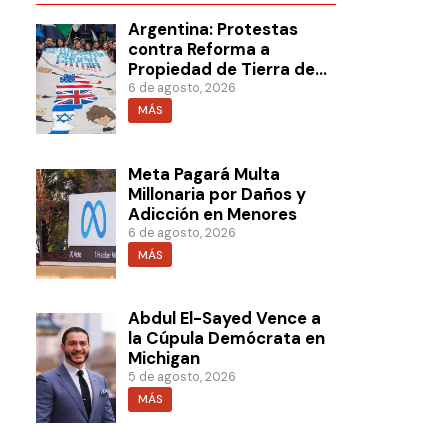
Argentina: Protestas
contra Reforma a
Propiedad de Tierra de
Milei
6 de agosto, 2026
MÁS
Meta Pagará Multa
Millonaria por Daños y
Adicción en Menores
6 de agosto, 2026
MÁS
Abdul El-Sayed Vence a
la Cúpula Demócrata en
Michigan
5 de agosto, 2026
MÁS