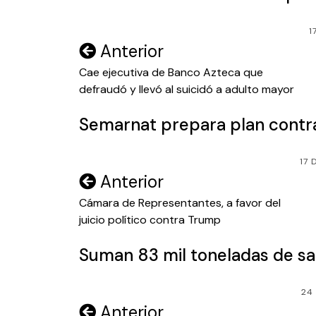
1
Navegación
Anterior
de
Cae ejecutiva de Banco Azteca que
defraudó y llevó al suicidó a adulto mayor
entradas
Semarnat prepara plan contra
17 
Navegación
Anterior
de
Cámara de Representantes, a favor del
juicio político contra Trump
entradas
Suman 83 mil toneladas de sa
24
Navegación
Anterior