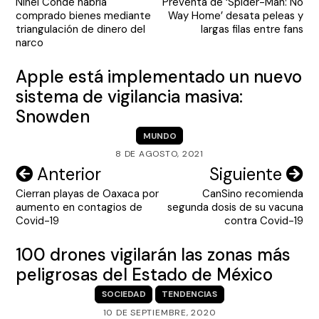
Ninel Conde habría
Preventa de ‘Spider-Man: No
de
comprado bienes mediante
Way Home’ desata peleas y
entradas
triangulación de dinero del
largas filas entre fans
narco
Apple está implementado un nuevo
sistema de vigilancia masiva:
Snowden
MUNDO
8 DE AGOSTO, 2021
Navegación
Anterior
Siguiente
Cierran playas de Oaxaca por
CanSino recomienda
de
aumento en contagios de
segunda dosis de su vacuna
entradas
Covid-19
contra Covid-19
100 drones vigilarán las zonas más
peligrosas del Estado de México
SOCIEDAD
TENDENCIAS
10 DE SEPTIEMBRE, 2020