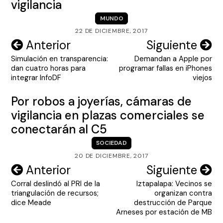
vigilancia
MUNDO
22 DE DICIEMBRE, 2017
Navegación
Anterior
Siguiente
Simulación en transparencia:
Demandan a Apple por
de
dan cuatro horas para
programar fallas en iPhones
entradas
integrar InfoDF
viejos
Por robos a joyerías, cámaras de
vigilancia en plazas comerciales se
conectarán al C5
SOCIEDAD
20 DE DICIEMBRE, 2017
Navegación
Anterior
Siguiente
Corral deslindó al PRI de la
Iztapalapa: Vecinos se
de
triangulación de recursos;
organizan contra
entradas
dice Meade
destrucción de Parque
Arneses por estación de MB