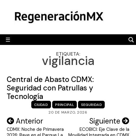
Skip
MÉXICO
to
content
POLÍTICA
MUNDO
☰
RegeneraciónMX
Sitio de noticias libre e independiente
CAMALEÓN
ETIQUETA:
vigilancia
OPINIÓN
DEPORTES
Central de Abasto CDMX:
ENGLISH SECTION
Seguridad con Patrullas y
Tecnología
VIDEOS
CIUDAD
PRINCIPAL
SEGURIDAD
20 DE MARZO, 2026
Navegación
Anterior
Siguiente
CDMX: Noche de Primavera
ECOBICI: Eje Clave de la
de
2026: Rave en el Parque La
Movilidad Integrada en CDMX