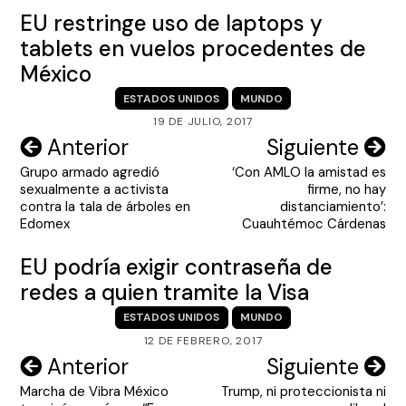
EU restringe uso de laptops y
tablets en vuelos procedentes de
México
ESTADOS UNIDOS
MUNDO
19 DE JULIO, 2017
Navegación
Anterior
Siguiente
Grupo armado agredió
‘Con AMLO la amistad es
de
sexualmente a activista
firme, no hay
entradas
contra la tala de árboles en
distanciamiento’:
Edomex
Cuauhtémoc Cárdenas
EU podría exigir contraseña de
redes a quien tramite la Visa
ESTADOS UNIDOS
MUNDO
12 DE FEBRERO, 2017
Navegación
Anterior
Siguiente
Marcha de Vibra México
Trump, ni proteccionista ni
de