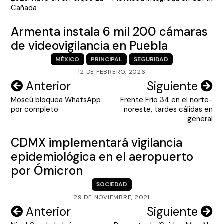
entradas
Cañada
Armenta instala 6 mil 200 cámaras
de videovigilancia en Puebla
MÉXICO
PRINCIPAL
SEGURIDAD
12 DE FEBRERO, 2026
Navegación
Anterior
Siguiente
Moscú bloquea WhatsApp
Frente Frío 34 en el norte-
de
por completo
noreste, tardes cálidas en
entradas
general
CDMX implementará vigilancia
epidemiológica en el aeropuerto
por Ómicron
SOCIEDAD
29 DE NOVIEMBRE, 2021
Navegación
Anterior
Siguiente