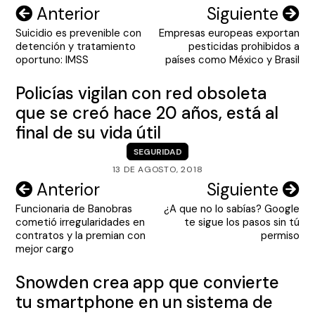
Navegación
Anterior
Siguiente
Suicidio es prevenible con
Empresas europeas exportan
de
detención y tratamiento
pesticidas prohibidos a
entradas
oportuno: IMSS
países como México y Brasil
Policías vigilan con red obsoleta
que se creó hace 20 años, está al
final de su vida útil
SEGURIDAD
13 DE AGOSTO, 2018
Navegación
Anterior
Siguiente
Funcionaria de Banobras
¿A que no lo sabías? Google
de
cometió irregularidades en
te sigue los pasos sin tú
entradas
contratos y la premian con
permiso
mejor cargo
Snowden crea app que convierte
tu smartphone en un sistema de