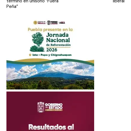
terminó en unísono “Fuera
liberal
entradas
Peña”