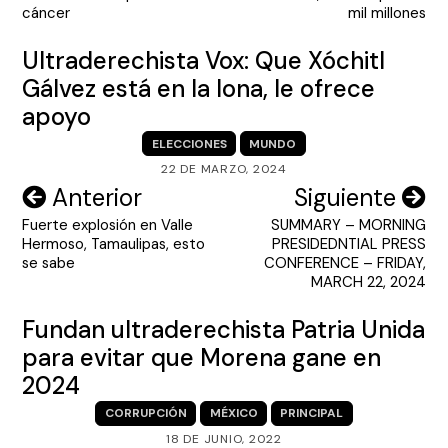
entradas
cáncer
mil millones
Ultraderechista Vox: Que Xóchitl
Gálvez está en la lona, le ofrece
apoyo
ELECCIONES
MUNDO
22 DE MARZO, 2024
Navegación
Anterior
Siguiente
Fuerte explosión en Valle
SUMMARY – MORNING
de
Hermoso, Tamaulipas, esto
PRESIDEDNTIAL PRESS
entradas
se sabe
CONFERENCE – FRIDAY,
MARCH 22, 2024
Fundan ultraderechista Patria Unida
para evitar que Morena gane en
2024
CORRUPCIÓN
MÉXICO
PRINCIPAL
18 DE JUNIO, 2022