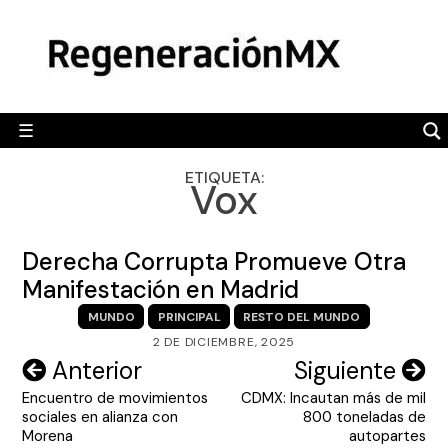
Skip
MÉXICO
to
content
POLÍTICA
MUNDO
☰
RegeneraciónMX
Sitio de noticias libre e independiente
CAMALEÓN
ETIQUETA:
Vox
OPINIÓN
DEPORTES
Derecha Corrupta Promueve Otra
ENGLISH SECTION
Manifestación en Madrid
MUNDO
PRINCIPAL
RESTO DEL MUNDO
VIDEOS
2 DE DICIEMBRE, 2025
Navegación
Anterior
Siguiente
Encuentro de movimientos
CDMX: Incautan más de mil
de
sociales en alianza con
800 toneladas de
entradas
Morena
autopartes