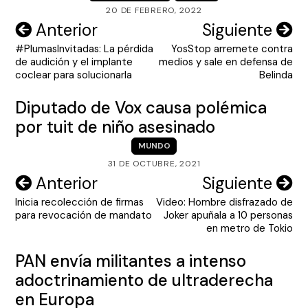
20 DE FEBRERO, 2022
Navegación
Anterior
Siguiente
#PlumasInvitadas: La pérdida
YosStop arremete contra
de
de audición y el implante
medios y sale en defensa de
entradas
coclear para solucionarla
Belinda
Diputado de Vox causa polémica
por tuit de niño asesinado
MUNDO
31 DE OCTUBRE, 2021
Navegación
Anterior
Siguiente
Inicia recolección de firmas
Video: Hombre disfrazado de
de
para revocación de mandato
Joker apuñala a 10 personas
entradas
en metro de Tokio
PAN envía militantes a intenso
adoctrinamiento de ultraderecha
en Europa