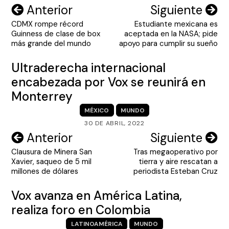
Navegación
Anterior
Siguiente
CDMX rompe récord
Estudiante mexicana es
de
Guinness de clase de box
aceptada en la NASA; pide
entradas
más grande del mundo
apoyo para cumplir su sueño
Ultraderecha internacional
encabezada por Vox se reunirá en
Monterrey
MÉXICO
MUNDO
30 DE ABRIL, 2022
Navegación
Anterior
Siguiente
Clausura de Minera San
Tras megaoperativo por
de
Xavier, saqueo de 5 mil
tierra y aire rescatan a
entradas
millones de dólares
periodista Esteban Cruz
Vox avanza en América Latina,
realiza foro en Colombia
LATINOAMÉRICA
MUNDO