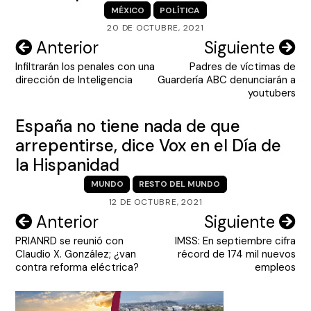
MÉXICO
POLÍTICA
20 DE OCTUBRE, 2021
Navegación
Anterior
Siguiente
Infiltrarán los penales con una
Padres de víctimas de
de
dirección de Inteligencia
Guardería ABC denunciarán a
entradas
youtubers
España no tiene nada de que
arrepentirse, dice Vox en el Día de
la Hispanidad
MUNDO
RESTO DEL MUNDO
12 DE OCTUBRE, 2021
Navegación
Anterior
Siguiente
PRIANRD se reunió con
IMSS: En septiembre cifra
de
Claudio X. González; ¿van
récord de 174 mil nuevos
entradas
contra reforma eléctrica?
empleos