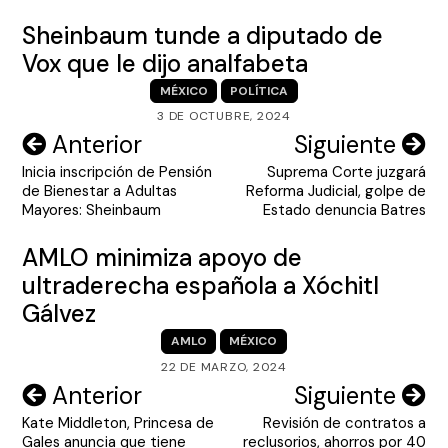
Sheinbaum tunde a diputado de
Vox que le dijo analfabeta
MÉXICO
POLÍTICA
3 DE OCTUBRE, 2024
Navegación
Anterior
Siguiente
Inicia inscripción de Pensión
Suprema Corte juzgará
de
de Bienestar a Adultas
Reforma Judicial, golpe de
entradas
Mayores: Sheinbaum
Estado denuncia Batres
AMLO minimiza apoyo de
ultraderecha española a Xóchitl
Gálvez
AMLO
MÉXICO
22 DE MARZO, 2024
Navegación
Anterior
Siguiente
Kate Middleton, Princesa de
Revisión de contratos a
de
Gales anuncia que tiene
reclusorios, ahorros por 40