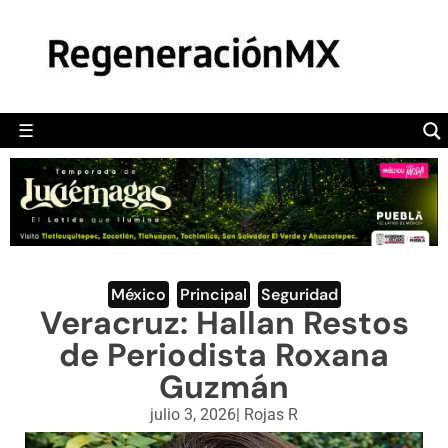
MÉXICO
POLÍTICA
MUNDO
☰
RegeneraciónMX
Sitio de noticias libre e independiente
CAMALEÓN
OPINIÓN
DEPORTES
ENGLISH SECTION
México
,
Principal
,
Seguridad
Veracruz: Hallan Restos
VIDEOS
de Periodista Roxana
Guzmán
julio 3, 2026
|
Rojas R