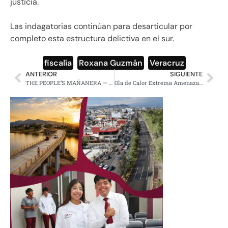
justicia.
Las indagatorias continúan para desarticular por
completo esta estructura delictiva en el sur.
fiscalía
,
Roxana Guzmán
,
Veracruz
ANTERIOR
SIGUIENTE
THE PEOPLE’S MAÑANERA — MORNING PRESIDENTIAL PRESS CONFERENCE — FRIDAY, JULY 3, 2026
Ola de Calor Extrema Amenaza Costa Este de Estados Unidos