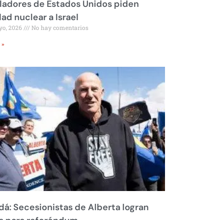
ladores de Estados Unidos piden
dad nuclear a Israel
yo, 2026
No hay comentarios
 »
á: Secesionistas de Alberta logran