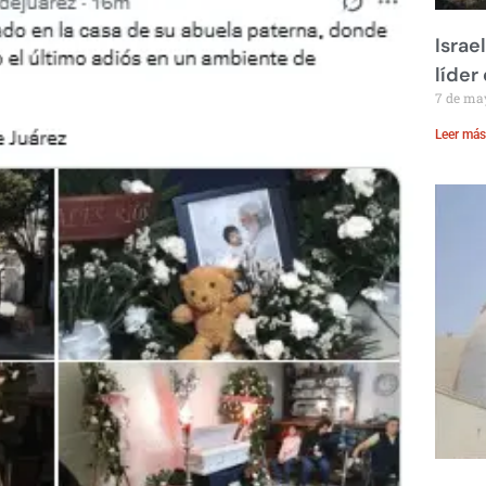
Israe
líder
7 de ma
Leer más