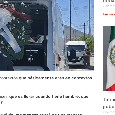
firma
7 de ma
Leer más
 contextos
que básicamente eran en contextos
eses,
que es llorar cuando tiene hambre, que
Tatia
o?
gobe
7 de ma
re él
de una manera cruel, de una manera