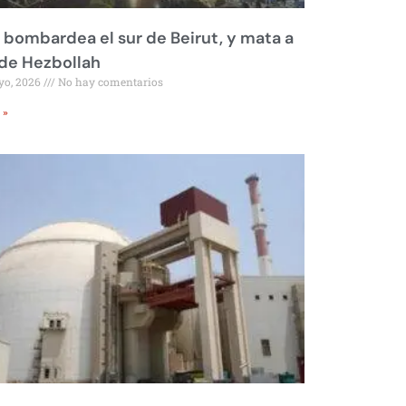
l bombardea el sur de Beirut, y mata a
 de Hezbollah
yo, 2026
No hay comentarios
 »