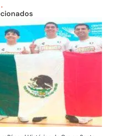
 »
acionados