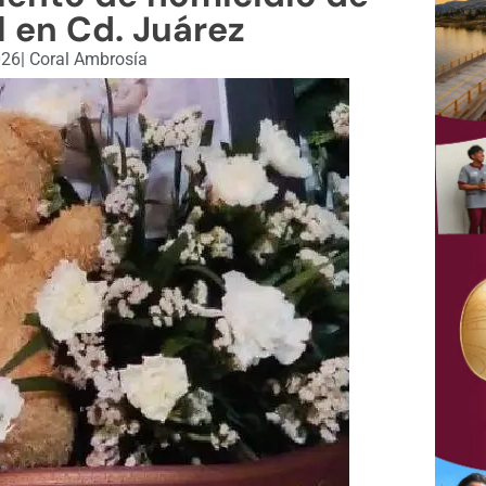
l en Cd. Juárez
026
|
Coral Ambrosía