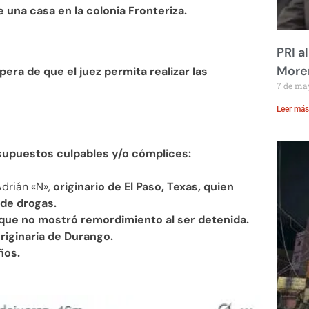
 una casa en la colonia Fronteriza.
PRI a
Moren
pera de que el juez permita realizar las
7 de ma
Leer más
supuestos culpables y/o cómplices:
Adrián «N»,
originario de El Paso, Texas, quien
 de drogas.
que no mostró remordimiento al ser detenida.
riginaria de Durango.
ños.