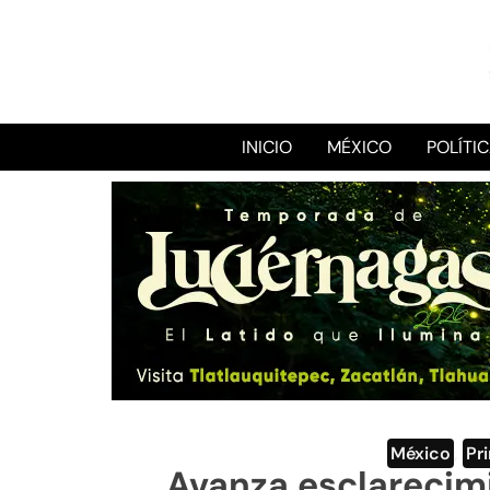
INICIO
MÉXICO
POLÍTI
México
,
Pr
Avanza esclarecim