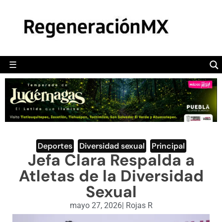
MÉXICO
POLÍTICA
MUNDO
☰
RegeneraciónMX
Sitio de noticias libre e independiente
CAMALEÓN
OPINIÓN
DEPORTES
ENGLISH SECTION
Deportes
,
Diversidad sexual
,
Principal
Jefa Clara Respalda a
VIDEOS
Atletas de la Diversidad
Sexual
mayo 27, 2026
|
Rojas R