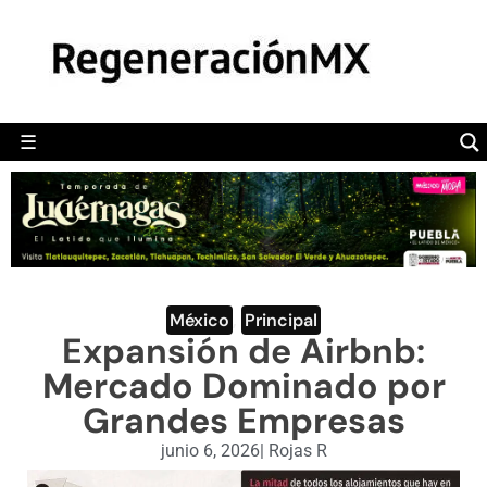
MÉXICO
POLÍTICA
MUNDO
☰
RegeneraciónMX
Sitio de noticias libre e independiente
CAMALEÓN
OPINIÓN
DEPORTES
ENGLISH SECTION
México
,
Principal
Expansión de Airbnb:
VIDEOS
Mercado Dominado por
Grandes Empresas
junio 6, 2026
|
Rojas R