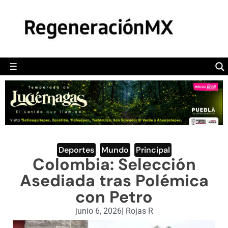
MÉXICO
POLÍTICA
MUNDO
☰
RegeneraciónMX
Sitio de noticias libre e independiente
CAMALEÓN
OPINIÓN
DEPORTES
ENGLISH SECTION
Deportes
,
Mundo
,
Principal
Colombia: Selección
VIDEOS
Asediada tras Polémica
con Petro
junio 6, 2026
|
Rojas R