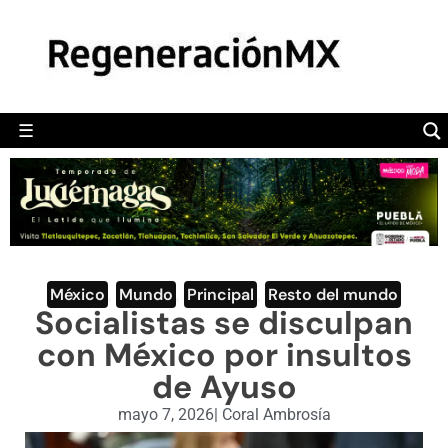
MÉXICO
POLÍTICA
MUNDO
☰
RegeneraciónMX
Sitio de noticias libre e independiente
CAMALEÓN
OPINIÓN
DEPORTES
ENGLISH SECTION
México
,
Mundo
,
Principal
,
Resto del mundo
Socialistas se disculpan
VIDEOS
con México por insultos
de Ayuso
mayo 7, 2026
|
Coral Ambrosía