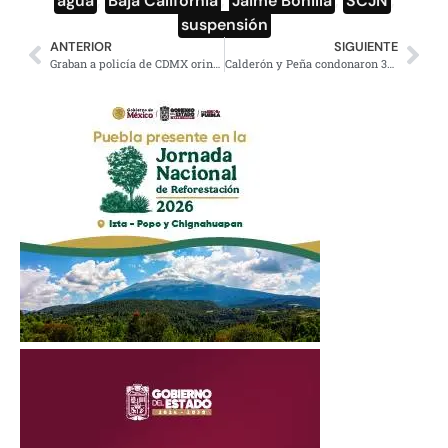
agua
,
Baja California
,
Jaime Bonilla
,
SCJN
,
suspensión
ANTERIOR
SIGUIENTE
Graban a policía de CDMX orinando en vía pública y se viraliza en redes
Calderón y Peña condonaron 336 mil mdp; Televisa y Banamex, los más beneficiados