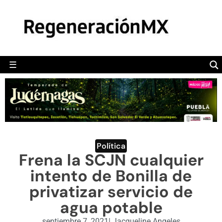
MÉXICO
POLÍTICA
MUNDO
☰
RegeneraciónMX
Sitio de noticias libre e independiente
CAMALEÓN
OPINIÓN
DEPORTES
ENGLISH SECTION
Política
Frena la SCJN cualquier
VIDEOS
intento de Bonilla de
privatizar servicio de
agua potable
septiembre 7, 2021
|
Jacqueline Angeles