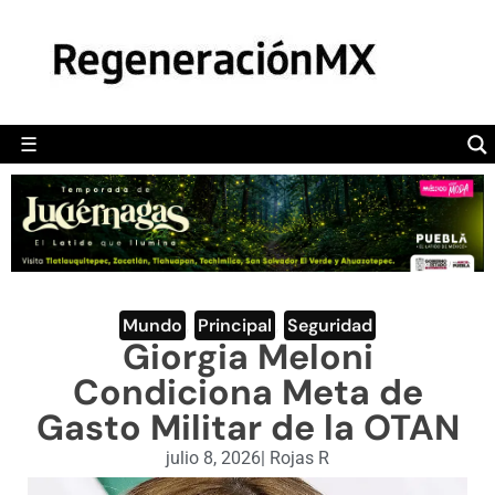
MÉXICO
POLÍTICA
MUNDO
☰
RegeneraciónMX
Sitio de noticias libre e independiente
CAMALEÓN
OPINIÓN
DEPORTES
ENGLISH SECTION
Mundo
,
Principal
,
Seguridad
Giorgia Meloni
VIDEOS
Condiciona Meta de
Gasto Militar de la OTAN
julio 8, 2026
|
Rojas R