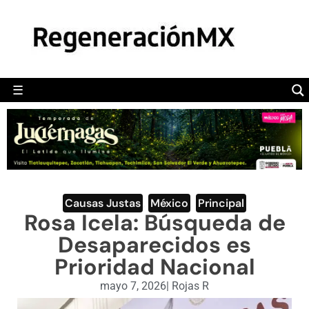
MÉXICO
POLÍTICA
MUNDO
☰
RegeneraciónMX
Sitio de noticias libre e independiente
CAMALEÓN
OPINIÓN
DEPORTES
ENGLISH SECTION
Causas Justas
,
México
,
Principal
Rosa Icela: Búsqueda de
VIDEOS
Desaparecidos es
Prioridad Nacional
mayo 7, 2026
|
Rojas R