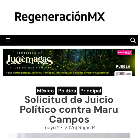
MÉXICO
POLÍTICA
MUNDO
☰
RegeneraciónMX
Sitio de noticias libre e independiente
CAMALEÓN
OPINIÓN
DEPORTES
ENGLISH SECTION
México
,
Política
,
Principal
Solicitud de Juicio
VIDEOS
Político contra Maru
Campos
mayo 27, 2026
|
Rojas R