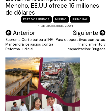
Mencho, EE.UU ofrece 15 millones
de dólares
ESTADOS UNIDOS
MUNDO
PRINCIPAL
4 DE DICIEMBRE, 2024
Navegación
Anterior
Siguiente
Suprema Corte batea al INE:
Para cooperativas contratos,
de
Mantendrá los juicios contra
financiamiento y
entradas
Reforma Judicial
capacitación: Brugada