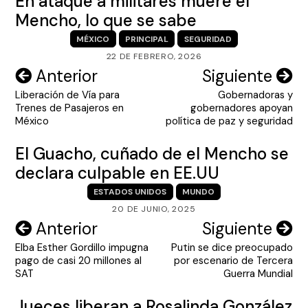
En ataque a militares muere el
Mencho, lo que se sabe
MÉXICO
PRINCIPAL
SEGURIDAD
22 DE FEBRERO, 2026
Navegación
Anterior
Siguiente
Liberación de Vía para
Gobernadoras y
de
Trenes de Pasajeros en
gobernadores apoyan
entradas
México
política de paz y seguridad
El Guacho, cuñado de el Mencho se
declara culpable en EE.UU
ESTADOS UNIDOS
MUNDO
20 DE JUNIO, 2025
Navegación
Anterior
Siguiente
Elba Esther Gordillo impugna
Putin se dice preocupado
de
pago de casi 20 millones al
por escenario de Tercera
entradas
SAT
Guerra Mundial
Jueces liberan a Rosalinda González