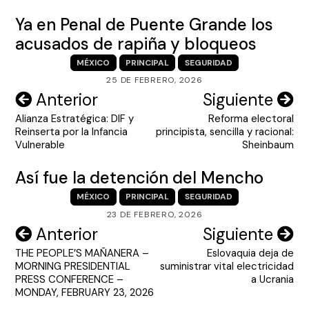
Ya en Penal de Puente Grande los
acusados de rapiña y bloqueos
MÉXICO
PRINCIPAL
SEGURIDAD
25 DE FEBRERO, 2026
Navegación
Anterior
Siguiente
Alianza Estratégica: DIF y
Reforma electoral
de
Reinserta por la Infancia
principista, sencilla y racional:
entradas
Vulnerable
Sheinbaum
Así fue la detención del Mencho
MÉXICO
PRINCIPAL
SEGURIDAD
23 DE FEBRERO, 2026
Navegación
Anterior
Siguiente
THE PEOPLE’S MAÑANERA –
Eslovaquia deja de
de
MORNING PRESIDENTIAL
suministrar vital electricidad
entradas
PRESS CONFERENCE –
a Ucrania
MONDAY, FEBRUARY 23, 2026