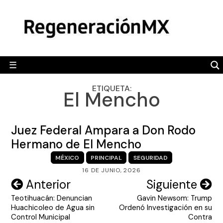
Skip
MÉXICO
to
content
POLÍTICA
MUNDO
☰
RegeneraciónMX
Sitio de noticias libre e independiente
CAMALEÓN
ETIQUETA:
El Mencho
OPINIÓN
DEPORTES
Juez Federal Ampara a Don Rodo
ENGLISH SECTION
Hermano de El Mencho
MÉXICO
PRINCIPAL
SEGURIDAD
VIDEOS
16 DE JUNIO, 2026
Navegación
Anterior
Siguiente
Teotihuacán: Denuncian
Gavin Newsom: Trump
de
Huachicoleo de Agua sin
Ordenó Investigación en su
entradas
Control Municipal
Contra