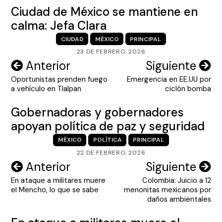
Ciudad de México se mantiene en
calma: Jefa Clara
CIUDAD
MÉXICO
PRINCIPAL
23 DE FEBRERO, 2026
Navegación
Anterior
Siguiente
Oportunistas prenden fuego
Emergencia en EE.UU por
de
a vehículo en Tlalpan
ciclón bomba
entradas
Gobernadoras y gobernadores
apoyan política de paz y seguridad
MÉXICO
POLÍTICA
PRINCIPAL
22 DE FEBRERO, 2026
Navegación
Anterior
Siguiente
En ataque a militares muere
Colombia: Juicio a 12
de
el Mencho, lo que se sabe
menonitas mexicanos por
entradas
daños ambientales