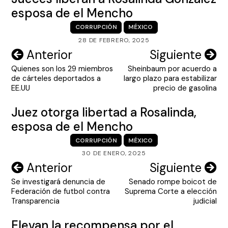
esposa de el Mencho
CORRUPCIÓN
MÉXICO
28 DE FEBRERO, 2025
Navegación
Anterior
Siguiente
Quienes son los 29 miembros
Sheinbaum por acuerdo a
de
de cárteles deportados a
largo plazo para estabilizar
entradas
EE.UU
precio de gasolina
Juez otorga libertad a Rosalinda,
esposa de el Mencho
CORRUPCIÓN
MÉXICO
30 DE ENERO, 2025
Navegación
Anterior
Siguiente
Se investigará denuncia de
Senado rompe boicot de
de
Federación de futbol contra
Suprema Corte a elección
entradas
Transparencia
judicial
Elevan la recompensa por el