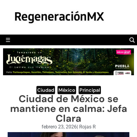
MÉXICO
POLÍTICA
MUNDO
☰
RegeneraciónMX
Sitio de noticias libre e independiente
CAMALEÓN
OPINIÓN
DEPORTES
ENGLISH SECTION
Ciudad
,
México
,
Principal
Ciudad de México se
VIDEOS
mantiene en calma: Jefa
Clara
febrero 23, 2026
|
Rojas R