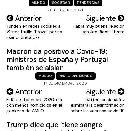
MUNDO
SOCIEDAD
TENDENCIAS
20 DE ENERO, 2021
Navegación
Anterior
Siguiente
Tunden en redes sociales a
Habrá muy buena relación
de
Víctor Trujillo “Brozo” por no
con Joe Biden: Ebrard
entradas
usar cubrebocas
Macron da positivo a Covid-19;
ministros de España y Portugal
también se aíslan
MUNDO
RESTO DEL MUNDO
17 DE DICIEMBRE, 2020
Navegación
Anterior
Siguiente
El 15 de diciembre 2020: día
Twitter sancionará y
de
con menos homicidios en el
eliminará la desinformación
entradas
gobierno de AMLO
sobre las vacunas covid-19
Trump dice que ‘tiene sangre