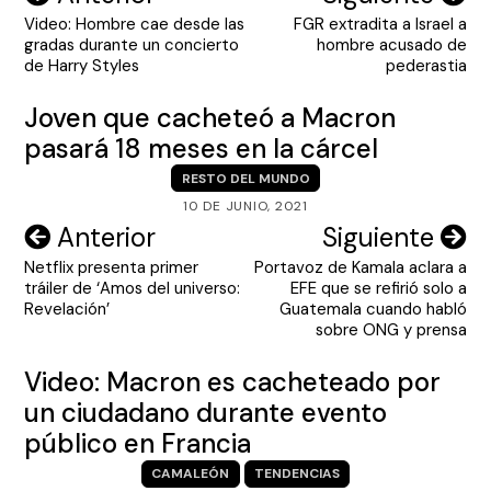
Video: Hombre cae desde las
FGR extradita a Israel a
de
gradas durante un concierto
hombre acusado de
entradas
de Harry Styles
pederastia
Joven que cacheteó a Macron
pasará 18 meses en la cárcel
RESTO DEL MUNDO
10 DE JUNIO, 2021
Navegación
Anterior
Siguiente
Netflix presenta primer
Portavoz de Kamala aclara a
de
tráiler de ‘Amos del universo:
EFE que se refirió solo a
entradas
Revelación’
Guatemala cuando habló
sobre ONG y prensa
Video: Macron es cacheteado por
un ciudadano durante evento
público en Francia
CAMALEÓN
TENDENCIAS