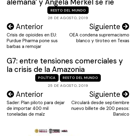
alemana’ y Angela Merkel se ríe
RESTO DEL MUNDO
28 DE AGOSTO, 2019
Navegación
Anterior
Siguiente
Crisis de opioides en EU:
OEA condena supremacismo
de
Purdue Pharma pone sus
blanco y tiroteo en Texas
entradas
barbas a remojar
G7: entre tensiones comerciales y
la crisis de la Amazonia
POLÍTICA
RESTO DEL MUNDO
25 DE AGOSTO, 2019
Navegación
Anterior
Siguiente
Sader: Plan piloto para dejar
Circulará desde septiembre
de
de importar 400 mil
nuevo billete de 200 pesos:
entradas
toneladas de maíz
Banxico