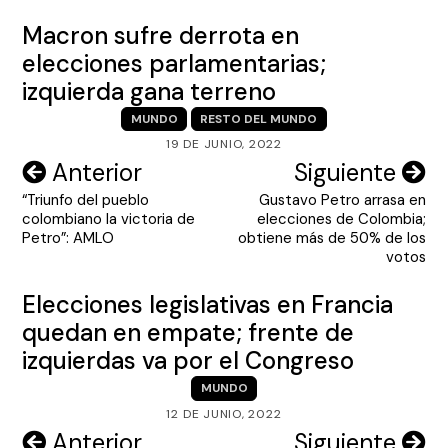
Macron sufre derrota en
elecciones parlamentarias;
izquierda gana terreno
MUNDO
RESTO DEL MUNDO
19 DE JUNIO, 2022
Navegación
Anterior
Siguiente
“Triunfo del pueblo
Gustavo Petro arrasa en
de
colombiano la victoria de
elecciones de Colombia;
entradas
Petro”: AMLO
obtiene más de 50% de los
votos
Elecciones legislativas en Francia
quedan en empate; frente de
izquierdas va por el Congreso
MUNDO
12 DE JUNIO, 2022
Navegación
Anterior
Siguiente