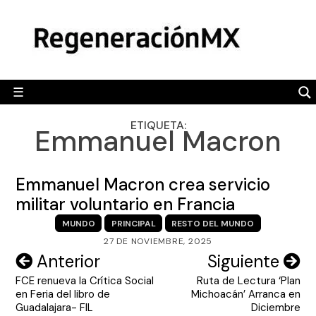
Skip
MÉXICO
to
content
POLÍTICA
MUNDO
☰
RegeneraciónMX
Sitio de noticias libre e independiente
CAMALEÓN
ETIQUETA:
Emmanuel Macron
OPINIÓN
DEPORTES
Emmanuel Macron crea servicio
ENGLISH SECTION
militar voluntario en Francia
MUNDO
PRINCIPAL
RESTO DEL MUNDO
VIDEOS
27 DE NOVIEMBRE, 2025
Navegación
Anterior
Siguiente
FCE renueva la Crítica Social
Ruta de Lectura ‘Plan
de
en Feria del libro de
Michoacán’ Arranca en
entradas
Guadalajara- FIL
Diciembre