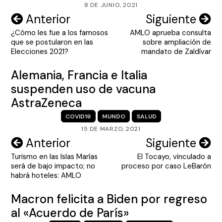
8 DE JUNIO, 2021
Navegación
Anterior
Siguiente
¿Cómo les fue a los famosos
AMLO aprueba consulta
de
que se postularon en las
sobre ampliación de
entradas
Elecciones 2021?
mandato de Zaldívar
Alemania, Francia e Italia
suspenden uso de vacuna
AstraZeneca
COVID19
MUNDO
SALUD
15 DE MARZO, 2021
Navegación
Anterior
Siguiente
Turismo en las Islas Marías
El Tocayo, vinculado a
de
será de bajo impacto; no
proceso por caso LeBarón
entradas
habrá hoteles: AMLO
Macron felicita a Biden por regreso
al «Acuerdo de París»