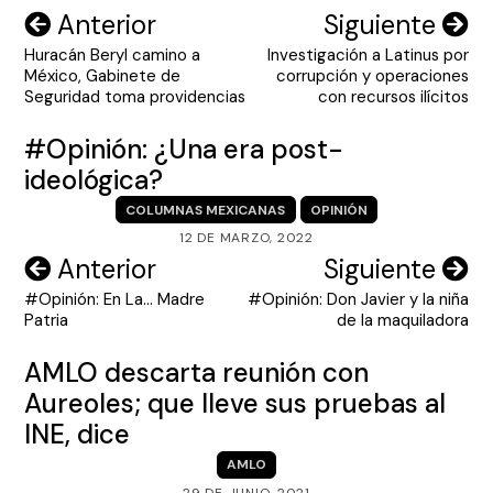
Navegación
Anterior
Siguiente
Huracán Beryl camino a
Investigación a Latinus por
de
México, Gabinete de
corrupción y operaciones
entradas
Seguridad toma providencias
con recursos ilícitos
#Opinión: ¿Una era post-
ideológica?
COLUMNAS MEXICANAS
OPINIÓN
12 DE MARZO, 2022
Navegación
Anterior
Siguiente
#Opinión: En La… Madre
#Opinión: Don Javier y la niña
de
Patria
de la maquiladora
entradas
AMLO descarta reunión con
Aureoles; que lleve sus pruebas al
INE, dice
AMLO
29 DE JUNIO, 2021