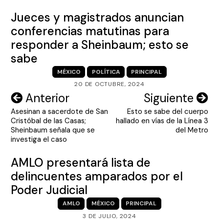
Jueces y magistrados anuncian
conferencias matutinas para
responder a Sheinbaum; esto se
sabe
MÉXICO
POLÍTICA
PRINCIPAL
20 DE OCTUBRE, 2024
Navegación
Anterior
Siguiente
Asesinan a sacerdote de San
Esto se sabe del cuerpo
de
Cristóbal de las Casas;
hallado en vías de la Línea 3
entradas
Sheinbaum señala que se
del Metro
investiga el caso
AMLO presentará lista de
delincuentes amparados por el
Poder Judicial
AMLO
MÉXICO
PRINCIPAL
3 DE JULIO, 2024