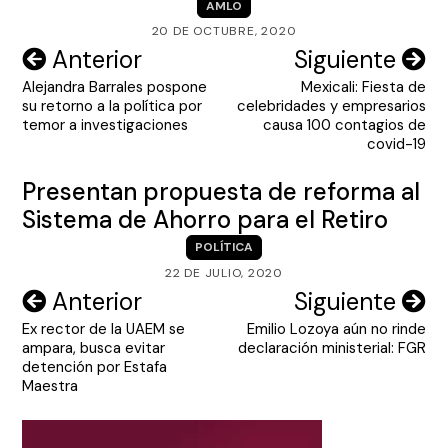
AMLO
20 DE OCTUBRE, 2020
Navegación
Anterior
Siguiente
Alejandra Barrales pospone
Mexicali: Fiesta de
de
su retorno a la política por
celebridades y empresarios
entradas
temor a investigaciones
causa 100 contagios de
covid-19
Presentan propuesta de reforma al
Sistema de Ahorro para el Retiro
POLÍTICA
22 DE JULIO, 2020
Navegación
Anterior
Siguiente
Ex rector de la UAEM se
Emilio Lozoya aún no rinde
de
ampara, busca evitar
declaración ministerial: FGR
entradas
detención por Estafa
Maestra