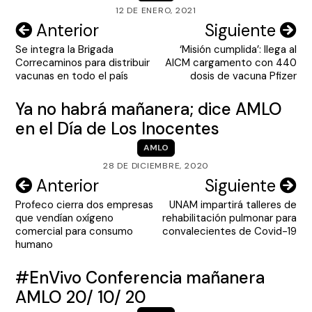
12 DE ENERO, 2021
Navegación
Anterior
Siguiente
Se integra la Brigada
‘Misión cumplida’: llega al
de
Correcaminos para distribuir
AICM cargamento con 440
entradas
vacunas en todo el país
dosis de vacuna Pfizer
Ya no habrá mañanera; dice AMLO
en el Día de Los Inocentes
AMLO
28 DE DICIEMBRE, 2020
Navegación
Anterior
Siguiente
Profeco cierra dos empresas
UNAM impartirá talleres de
de
que vendían oxígeno
rehabilitación pulmonar para
entradas
comercial para consumo
convalecientes de Covid-19
humano
#EnVivo Conferencia mañanera
AMLO 20/ 10/ 20