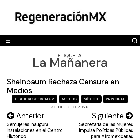
Skip
MÉXICO
to
content
POLÍTICA
MUNDO
☰
RegeneraciónMX
Sitio de noticias libre e independiente
CAMALEÓN
ETIQUETA:
La Mañanera
OPINIÓN
DEPORTES
Sheinbaum Rechaza Censura en
ENGLISH SECTION
Medios
CLAUDIA SHEINBAUM
MEDIOS
MÉXICO
PRINCIPAL
VIDEOS
30 DE JULIO, 2026
Navegación
Anterior
Siguiente
Semujeres Inaugura
Secretaría de las Mujeres
de
Instalaciones en el Centro
Impulsa Políticas Públicas
entradas
Histórico
para Afromexicanas