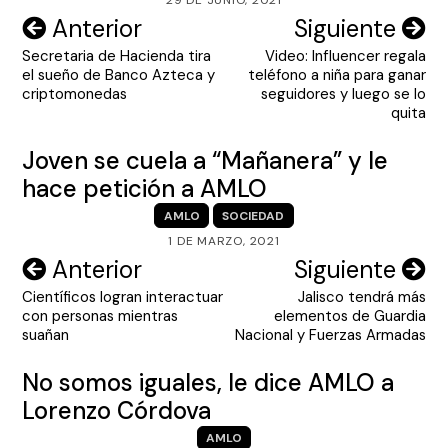
Navegación
Anterior
Siguiente
Secretaria de Hacienda tira
Video: Influencer regala
de
el sueño de Banco Azteca y
teléfono a niña para ganar
entradas
criptomonedas
seguidores y luego se lo
quita
Joven se cuela a “Mañanera” y le
hace petición a AMLO
AMLO
SOCIEDAD
1 DE MARZO, 2021
Navegación
Anterior
Siguiente
Científicos logran interactuar
Jalisco tendrá más
de
con personas mientras
elementos de Guardia
entradas
suañan
Nacional y Fuerzas Armadas
No somos iguales, le dice AMLO a
Lorenzo Córdova
AMLO