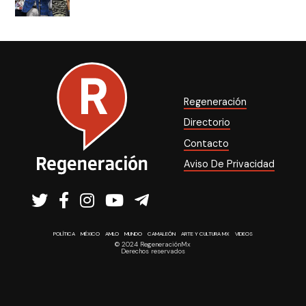
Regeneración
Directorio
Contacto
Aviso De Privacidad
POLÍTICA
MÉXICO
AMLO
MUNDO
CAMALEÓN
ARTE Y CULTURA MX
VIDEOS
© 2024 RegeneraciónMx
Derechos reservados