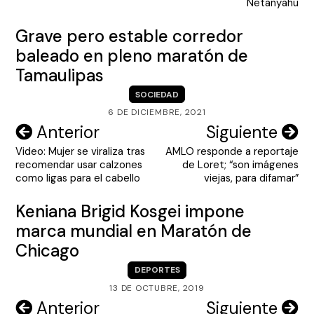
entradas
Netanyahu
Grave pero estable corredor
baleado en pleno maratón de
Tamaulipas
SOCIEDAD
6 DE DICIEMBRE, 2021
Navegación
Anterior
Siguiente
Video: Mujer se viraliza tras
AMLO responde a reportaje
de
recomendar usar calzones
de Loret; “son imágenes
entradas
como ligas para el cabello
viejas, para difamar”
Keniana Brigid Kosgei impone
marca mundial en Maratón de
Chicago
DEPORTES
13 DE OCTUBRE, 2019
Navegación
Anterior
Siguiente