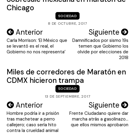
Chicago
SOCIEDAD
8 DE OCTUBRE, 2017
Navegación
Anterior
Siguiente
Carla Morrison: ‘El México que
Damnificados por sismo 19s
de
se levantó es el real, el
temen que Gobierno los
entradas
Gobierno no nos representa’
olvide por elecciones de
2018
Miles de corredores de Maratón en
CDMX hicieron trampa
SOCIEDAD
13 DE SEPTIEMBRE, 2017
Navegación
Anterior
Siguiente
Hombre podría ir a prisión
Frente Ciudadano quiere dar
de
tras machetear a perro
marcha atrás a gasolinazo…
entradas
callejero; caso sería hito
que ellos mismos aprobaron
contra la crueldad animal