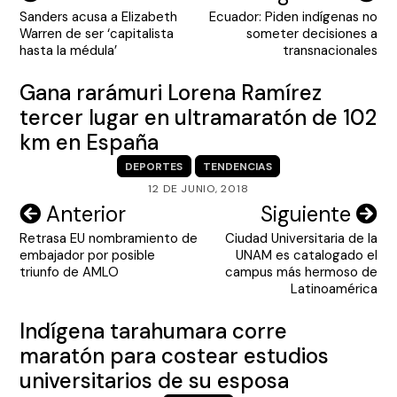
Sanders acusa a Elizabeth
Ecuador: Piden indígenas no
de
Warren de ser ‘capitalista
someter decisiones a
entradas
hasta la médula’
transnacionales
Gana rarámuri Lorena Ramírez
tercer lugar en ultramaratón de 102
km en España
DEPORTES
TENDENCIAS
12 DE JUNIO, 2018
Navegación
Anterior
Siguiente
Retrasa EU nombramiento de
Ciudad Universitaria de la
de
embajador por posible
UNAM es catalogado el
entradas
triunfo de AMLO
campus más hermoso de
Latinoamérica
Indígena tarahumara corre
maratón para costear estudios
universitarios de su esposa