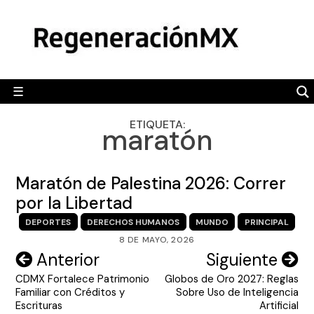
Skip
MÉXICO
to
content
POLÍTICA
MUNDO
☰
RegeneraciónMX
Sitio de noticias libre e independiente
CAMALEÓN
ETIQUETA:
maratón
OPINIÓN
DEPORTES
Maratón de Palestina 2026: Correr
ENGLISH SECTION
por la Libertad
DEPORTES
DERECHOS HUMANOS
MUNDO
PRINCIPAL
VIDEOS
8 DE MAYO, 2026
Navegación
Anterior
Siguiente
CDMX Fortalece Patrimonio
Globos de Oro 2027: Reglas
de
Familiar con Créditos y
Sobre Uso de Inteligencia
entradas
Escrituras
Artificial