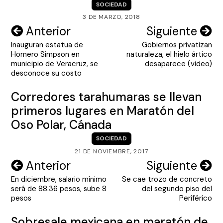
SOCIEDAD
3 DE MARZO, 2018
Navegación
Anterior
Siguiente
Inauguran estatua de
Gobiernos privatizan
de
Homero Simpson en
naturaleza, el hielo ártico
entradas
municipio de Veracruz, se
desaparece (video)
desconoce su costo
Corredores tarahumaras se llevan
primeros lugares en Maratón del
Oso Polar, Cánada
SOCIEDAD
21 DE NOVIEMBRE, 2017
Navegación
Anterior
Siguiente
En diciembre, salario mínimo
Se cae trozo de concreto
de
será de 88.36 pesos, sube 8
del segundo piso del
entradas
pesos
Periférico
Sobresale mexicana en maratón de