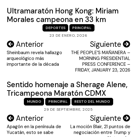
Ultramaratón Hong Kong: Miriam
Morales campeona en 33 km
DEPORTES
PRINCIPAL
23 DE ENERO, 2026
Navegación
Anterior
Siguiente
Sheinbaum revela hallazgo
THE PEOPLE’S MAÑANERA –
de
arqueológico más
MORNING PRESIDENTIAL
entradas
importante de la década
PRESS CONFERENCE –
FRIDAY, JANUARY 23, 2026
Sentido homenaje a Sherage Alene,
Tricampeona Maratón CDMX
MUNDO
PRINCIPAL
RESTO DEL MUNDO
29 DE SEPTIEMBRE, 2025
Navegación
Anterior
Siguiente
Apagón en la península de
La moción Blair, 21 puntos de
de
Yucatán, esto se sabe
negociación entre Trump y