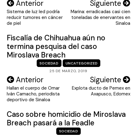
Navegación
Anterior
Siguiente
Sistema de luz led podría
Marina: erradicadas casi cien
de
reducir tumores en cáncer
toneladas de enervantes en
entradas
de piel
Sinaloa
Fiscalía de Chihuahua aún no
termina pesquisa del caso
Miroslava Breach
SOCIEDAD
UNCATEGORIZED
25 DE MARZO, 2019
Navegación
Anterior
Siguiente
Hallan el cuerpo de Omar
Explota ducto de Pemex en
de
Iván Camacho, periodista
Axapusco, Edomex
entradas
deportivo de Sinaloa
Caso sobre homicidio de Miroslava
Breach pasará a la Feadle
SOCIEDAD