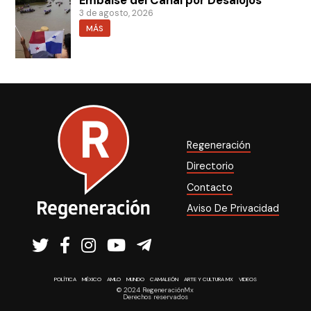
3 de agosto, 2026
MÁS
Regeneración
Directorio
Contacto
Aviso De Privacidad
POLÍTICA
MÉXICO
AMLO
MUNDO
CAMALEÓN
ARTE Y CULTURA MX
VIDEOS
© 2024 RegeneraciónMx
Derechos reservados