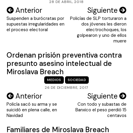
28 DE ABRIL, 2018
Navegación
Anterior
Siguiente
Suspenden a burócratas por
Policías de SLP torturaron a
de
supuestas irregularidades en
dos jóvenes les dieron
entradas
el proceso electoral
electrochoques, los
golpearon y uno de ellos
muere
Ordenan prisión preventiva contra
presunto asesino intelectual de
Miroslava Breach
MEDIOS
SOCIEDAD
26 DE DICIEMBRE, 2017
Navegación
Anterior
Siguiente
Policía sacó su arma y se
Con todo y subastas de
de
suicidó en plena calle, en
Banxico el peso perdió 15
entradas
Navidad
centavos
Familiares de Miroslava Breach