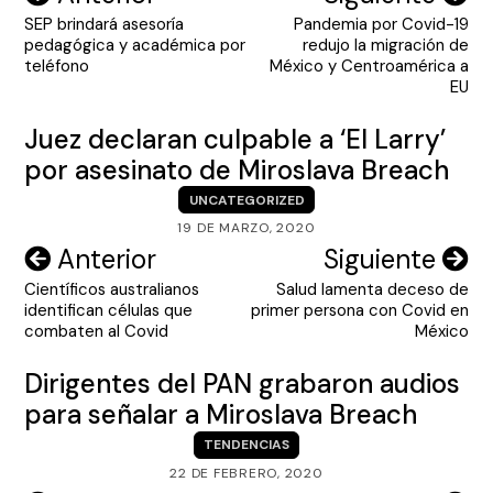
SEP brindará asesoría
Pandemia por Covid-19
de
pedagógica y académica por
redujo la migración de
entradas
teléfono
México y Centroamérica a
EU
Juez declaran culpable a ‘El Larry’
por asesinato de Miroslava Breach
UNCATEGORIZED
19 DE MARZO, 2020
Navegación
Anterior
Siguiente
Científicos australianos
Salud lamenta deceso de
de
identifican células que
primer persona con Covid en
entradas
combaten al Covid
México
Dirigentes del PAN grabaron audios
para señalar a Miroslava Breach
TENDENCIAS
22 DE FEBRERO, 2020