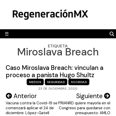
Skip
MÉXICO
to
content
POLÍTICA
MUNDO
☰
RegeneraciónMX
Sitio de noticias libre e independiente
CAMALEÓN
ETIQUETA:
Miroslava Breach
OPINIÓN
DEPORTES
Caso Miroslava Breach: vinculan a
ENGLISH SECTION
proceso a panista Hugo Shultz
MEDIOS
SEGURIDAD
SOCIEDAD
VIDEOS
23 DE DICIEMBRE, 2020
Navegación
Anterior
Siguiente
Vacuna contra la Covid-19 se
PRIANRD quiere mayoría en el
de
comenzará aplicar el 24 de
Congreso para quedarse con
entradas
diciembre: López-Gatell
presupuesto: AMLO