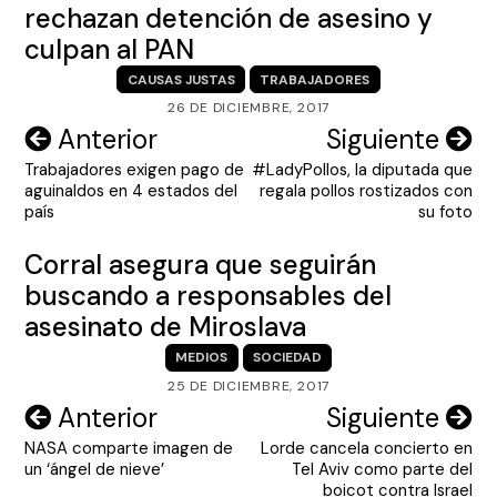
rechazan detención de asesino y
culpan al PAN
CAUSAS JUSTAS
TRABAJADORES
26 DE DICIEMBRE, 2017
Navegación
Anterior
Siguiente
Trabajadores exigen pago de
#LadyPollos, la diputada que
de
aguinaldos en 4 estados del
regala pollos rostizados con
entradas
país
su foto
Corral asegura que seguirán
buscando a responsables del
asesinato de Miroslava
MEDIOS
SOCIEDAD
25 DE DICIEMBRE, 2017
Navegación
Anterior
Siguiente
NASA comparte imagen de
Lorde cancela concierto en
de
un ‘ángel de nieve’
Tel Aviv como parte del
entradas
boicot contra Israel