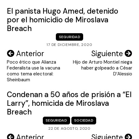
El panista Hugo Amed, detenido
por el homicidio de Miroslava
Breach
SEGURIDAD
17 DE DICIEMBRE, 2020
Navegación
Anterior
Siguiente
Poco ético que Alianza
Hijo de Arturo Montiel niega
de
Federalista use la vacuna
haber golpeado a César
entradas
como tema electoral:
D’Alessio
Sheinbaum
Condenan a 50 años de prisión a “El
Larry”, homicida de Miroslava
Breach
SEGURIDAD
SOCIEDAD
22 DE AGOSTO, 2020
Navegación
Anterior
Siguiente