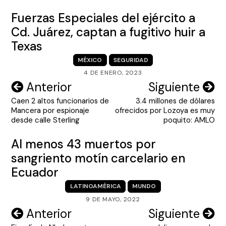
Fuerzas Especiales del ejército a
Cd. Juárez, captan a fugitivo huir a
Texas
MÉXICO
SEGURIDAD
4 DE ENERO, 2023
Navegación
Anterior
Siguiente
Caen 2 altos funcionarios de
3.4 millones de dólares
de
Mancera por espionaje
ofrecidos por Lozoya es muy
entradas
desde calle Sterling
poquito: AMLO
Al menos 43 muertos por
sangriento motín carcelario en
Ecuador
LATINOAMÉRICA
MUNDO
9 DE MAYO, 2022
Navegación
Anterior
Siguiente