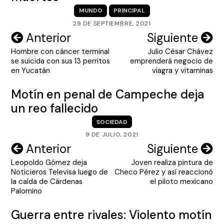
MUNDO
PRINCIPAL
29 DE SEPTIEMBRE, 2021
Navegación
Anterior
Siguiente
Hombre con cáncer terminal
Julio César Chávez
de
se suicida con sus 13 perritos
emprenderá negocio de
entradas
en Yucatán
viagra y vitaminas
Motín en penal de Campeche deja
un reo fallecido
SOCIEDAD
9 DE JULIO, 2021
Navegación
Anterior
Siguiente
Leopoldo Gómez deja
Joven realiza pintura de
de
Noticieros Televisa luego de
Checo Pérez y así reaccionó
entradas
la caída de Cárdenas
el piloto mexicano
Palomino
Guerra entre rivales: Violento motín