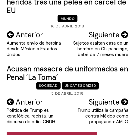
heridos tras una pelea en cárcel de
EU
MUNDO
16 DE ABRIL, 2018
Navegación
Anterior
Siguiente
Aumenta envío de heroína
Sujetos asaltan casa de un
de
desde México a Estados
hombre en Chilpancingo,
entradas
Unidos
bebé de 7 meses muere
Acusan masacre de uniformados en
Penal ´La Toma´
SOCIEDAD
UNCATEGORIZED
5 DE ABRIL, 2018
Navegación
Anterior
Siguiente
Política de Trump es
Trump utiliza la campaña
de
xenofóbica, racista…un
contra México como
entradas
discurso de odio: CNDH
propaganda: AMLO