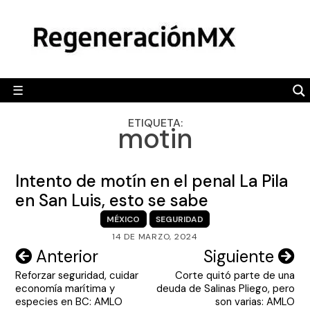
Skip
MÉXICO
to
content
POLÍTICA
MUNDO
☰
RegeneraciónMX
Sitio de noticias libre e independiente
CAMALEÓN
ETIQUETA:
motin
OPINIÓN
DEPORTES
Intento de motín en el penal La Pila
ENGLISH SECTION
en San Luis, esto se sabe
MÉXICO
SEGURIDAD
VIDEOS
14 DE MARZO, 2024
Navegación
Anterior
Siguiente
Reforzar seguridad, cuidar
Corte quitó parte de una
de
economía marítima y
deuda de Salinas Pliego, pero
entradas
especies en BC: AMLO
son varias: AMLO