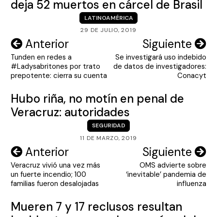
deja 52 muertos en cárcel de Brasil
LATINOAMÉRICA
29 DE JULIO, 2019
Navegación
Anterior
Siguiente
Tunden en redes a
Se investigará uso indebido
de
#Ladysabritones por trato
de datos de investigadores:
entradas
prepotente: cierra su cuenta
Conacyt
Hubo riña, no motín en penal de
Veracruz: autoridades
SEGURIDAD
11 DE MARZO, 2019
Navegación
Anterior
Siguiente
Veracruz vivió una vez más
OMS advierte sobre
de
un fuerte incendio; 100
‘inevitable’ pandemia de
entradas
familias fueron desalojadas
influenza
Mueren 7 y 17 reclusos resultan