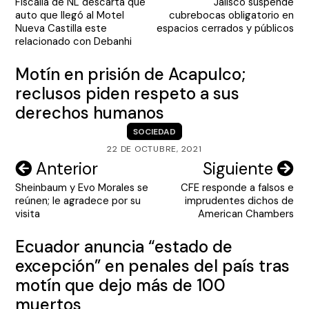
Fiscalía de NL descarta que
Jalisco suspende
de
auto que llegó al Motel
cubrebocas obligatorio en
entradas
Nueva Castilla este
espacios cerrados y públicos
relacionado con Debanhi
Motín en prisión de Acapulco;
reclusos piden respeto a sus
derechos humanos
SOCIEDAD
22 DE OCTUBRE, 2021
Navegación
Anterior
Siguiente
Sheinbaum y Evo Morales se
CFE responde a falsos e
de
reúnen; le agradece por su
imprudentes dichos de
entradas
visita
American Chambers
Ecuador anuncia “estado de
excepción” en penales del país tras
motín que dejo más de 100
muertos