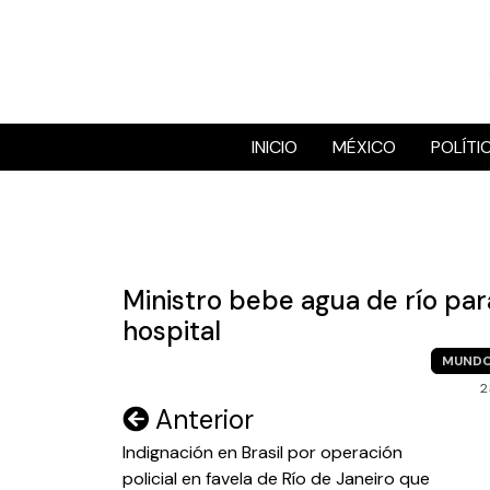
Skip
to
content
INICIO
MÉXICO
POLÍTI
Ministro bebe agua de río par
hospital
MUND
2
Navegación
Anterior
de
Indignación en Brasil por operación
policial en favela de Río de Janeiro que