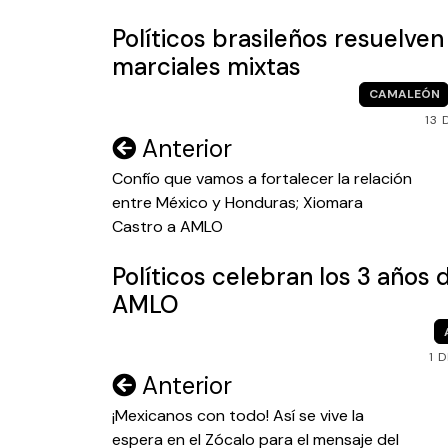
Políticos brasileños resuelven
marciales mixtas
CAMALEÓN
13 
Navegación
Anterior
de
Confío que vamos a fortalecer la relación
entre México y Honduras; Xiomara
entradas
Castro a AMLO
Políticos celebran los 3 años 
AMLO
1 
Navegación
Anterior
de
¡Mexicanos con todo! Así se vive la
espera en el Zócalo para el mensaje del