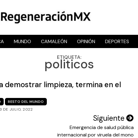
CA
MUNDO
CAMALEÓN
OPINIÓN
DEPORTES
RegeneraciónMX
Sitio de noticias libre e independiente
ETIQUETA:
politicos
a demostrar limpieza, termina en el
O
RESTO DEL MUNDO
3 DE JULIO, 2022
Siguiente
Emergencia de salud pública
internacional por viruela del mono