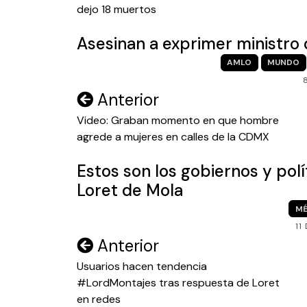
entradas
dejo 18 muertos
Asesinan a exprimer ministr
AMLO
MUNDO
Navegación
Anterior
de
Video: Graban momento en que hombre
agrede a mujeres en calles de la CDMX
entradas
Estos son los gobiernos y polí
Loret de Mola
MÉ
11
Navegación
Anterior
de
Usuarios hacen tendencia
#LordMontajes tras respuesta de Loret
entradas
en redes