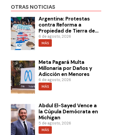
OTRAS NOTICIAS
Argentina: Protestas
contra Reforma a
Propiedad de Tierra de
Milei
6 de agosto, 2026
MÁS
Meta Pagará Multa
Millonaria por Daños y
Adicción en Menores
6 de agosto, 2026
MÁS
Abdul El-Sayed Vence a
la Cúpula Demócrata en
Michigan
5 de agosto, 2026
MÁS