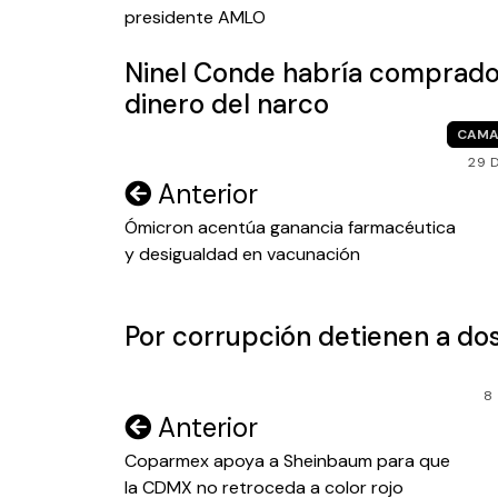
entradas
presidente AMLO
Ninel Conde habría comprado 
dinero del narco
CAMA
29 
Navegación
Anterior
de
Ómicron acentúa ganancia farmacéutica
y desigualdad en vacunación
entradas
Por corrupción detienen a do
8
Navegación
Anterior
de
Coparmex apoya a Sheinbaum para que
la CDMX no retroceda a color rojo