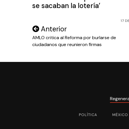
se sacaban la lotería’
17 D
Navegación
Anterior
de
AMLO critica al Reforma por burlarse de
ciudadanos que reunieron firmas
entradas
Regener
POLÍTICA
MÉXICO