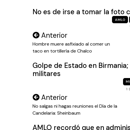
entradas
No es de irse a tomar la foto
AMLO
Navegación
Anterior
de
Hombre muere asfixiado al comer un
taco en tortillería de Chalco
entradas
Golpe de Estado en Birmania; 
militares
M
1
Navegación
Anterior
de
No salgas ni hagas reuniones el Día de la
Candelaria: Sheinbaum
entradas
AMLO recordó que en administ