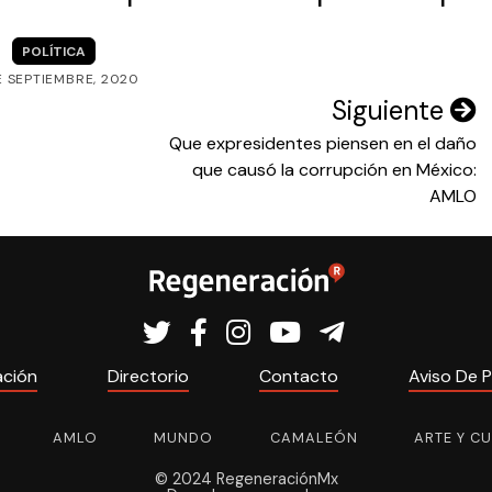
POLÍTICA
E SEPTIEMBRE, 2020
Siguiente
Que expresidentes piensen en el daño
que causó la corrupción en México:
AMLO
ación
Directorio
Contacto
Aviso De P
AMLO
MUNDO
CAMALEÓN
ARTE Y C
© 2024 RegeneraciónMx