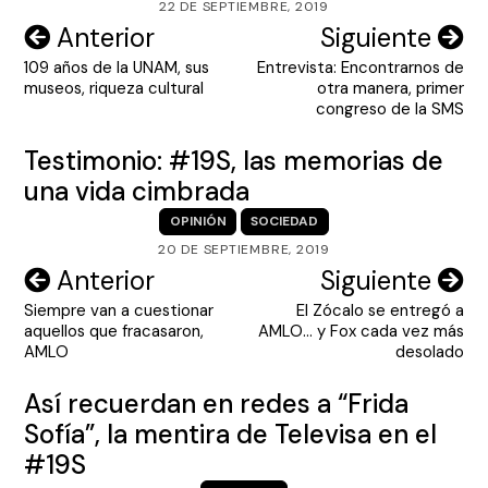
22 DE SEPTIEMBRE, 2019
Navegación
Anterior
Siguiente
109 años de la UNAM, sus
Entrevista: Encontrarnos de
de
museos, riqueza cultural
otra manera, primer
entradas
congreso de la SMS
Testimonio: #19S, las memorias de
una vida cimbrada
OPINIÓN
SOCIEDAD
20 DE SEPTIEMBRE, 2019
Navegación
Anterior
Siguiente
Siempre van a cuestionar
El Zócalo se entregó a
de
aquellos que fracasaron,
AMLO… y Fox cada vez más
entradas
AMLO
desolado
Así recuerdan en redes a “Frida
Sofía”, la mentira de Televisa en el
#19S