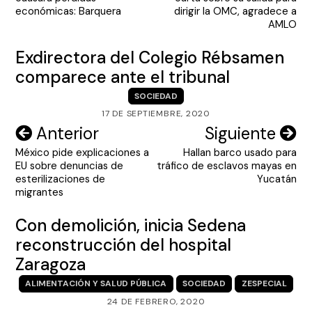
entradas
económicas: Barquera
dirigir la OMC, agradece a
AMLO
Exdirectora del Colegio Rébsamen
comparece ante el tribunal
SOCIEDAD
17 DE SEPTIEMBRE, 2020
Navegación
Anterior
Siguiente
México pide explicaciones a
Hallan barco usado para
de
EU sobre denuncias de
tráfico de esclavos mayas en
entradas
esterilizaciones de
Yucatán
migrantes
Con demolición, inicia Sedena
reconstrucción del hospital
Zaragoza
ALIMENTACIÓN Y SALUD PÚBLICA
SOCIEDAD
ZESPECIAL
24 DE FEBRERO, 2020