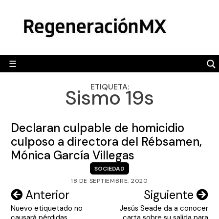
Skip
MÉXICO
to
content
POLÍTICA
MUNDO
☰
RegeneraciónMX
Sitio de noticias libre e independiente
CAMALEÓN
ETIQUETA:
Sismo 19s
OPINIÓN
DEPORTES
Declaran culpable de homicidio
ENGLISH SECTION
culposo a directora del Rébsamen,
Mónica García Villegas
VIDEOS
SOCIEDAD
18 DE SEPTIEMBRE, 2020
Navegación
Anterior
Siguiente
Nuevo etiquetado no
Jesús Seade da a conocer
de
causará pérdidas
carta sobre su salida para