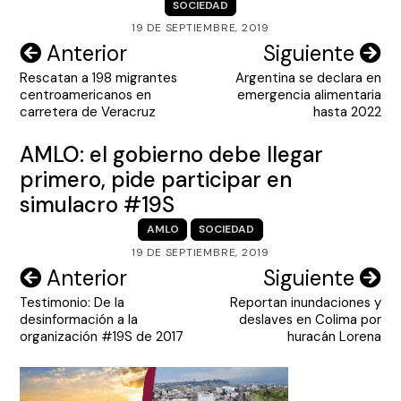
SOCIEDAD
19 DE SEPTIEMBRE, 2019
Navegación
Anterior
Siguiente
Rescatan a 198 migrantes
Argentina se declara en
de
centroamericanos en
emergencia alimentaria
entradas
carretera de Veracruz
hasta 2022
AMLO: el gobierno debe llegar
primero, pide participar en
simulacro #19S
AMLO
SOCIEDAD
19 DE SEPTIEMBRE, 2019
Navegación
Anterior
Siguiente
Testimonio: De la
Reportan inundaciones y
de
desinformación a la
deslaves en Colima por
entradas
organización #19S de 2017
huracán Lorena