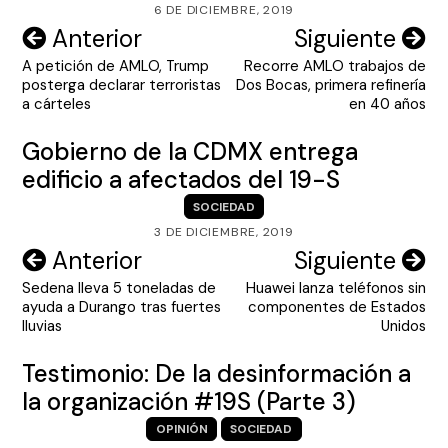
6 DE DICIEMBRE, 2019
Navegación
Anterior
Siguiente
A petición de AMLO, Trump
Recorre AMLO trabajos de
de
posterga declarar terroristas
Dos Bocas, primera refinería
entradas
a cárteles
en 40 años
Gobierno de la CDMX entrega
edificio a afectados del 19-S
SOCIEDAD
3 DE DICIEMBRE, 2019
Navegación
Anterior
Siguiente
Sedena lleva 5 toneladas de
Huawei lanza teléfonos sin
de
ayuda a Durango tras fuertes
componentes de Estados
entradas
lluvias
Unidos
Testimonio: De la desinformación a
la organización #19S (Parte 3)
OPINIÓN
SOCIEDAD