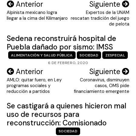
Navegación
Anterior
Siguiente
Alpinista mexicano logra
Expertos de la UNAM
de
llegar a la cima del Kilimanjaro
rescatan tradición del juego
entradas
de pelota
Sedena reconstruirá hospital de
Puebla dañado por sismo: IMSS
ALIMENTACIÓN Y SALUD PÚBLICA
SOCIEDAD
ZESPECIAL
6 DE FEBRERO, 2020
Navegación
Anterior
Siguiente
AMLO: quitar fuero, en Ley
Coronavirus, disminuyen
de
programas sociales y
casos, OMS pide
entradas
reducción a partidos
financiamiento emergente
Se castigará a quienes hicieron mal
uso de recursos para
reconstrucción: Comisionado
SOCIEDAD