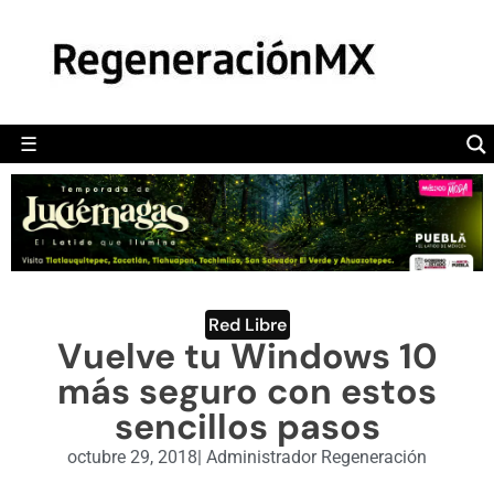
MÉXICO
POLÍTICA
MUNDO
☰
RegeneraciónMX
Sitio de noticias libre e independiente
CAMALEÓN
OPINIÓN
DEPORTES
ENGLISH SECTION
Red Libre
Vuelve tu Windows 10
VIDEOS
más seguro con estos
sencillos pasos
octubre 29, 2018
|
Administrador Regeneración