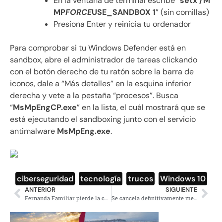
En la ventana de terminal escribe “
setx /M
MP
FORCE
USE_SANDBOX 1
” (sin comillas)
Presiona Enter y reinicia tu ordenador
Para comprobar si tu Windows Defender está en
sandbox, abre el administrador de tareas clickando
con el botón derecho de tu ratón sobre la barra de
iconos, dale a “Más detalles” en la esquina inferior
derecha y vete a la pestaña “procesos”. Busca
“
MsMpEngCP.exe
” en la lista, el cuál mostrará que se
está ejecutando el sandboxing junto con el servicio
antimalware
MsMpEng.exe
.
ciberseguridad
,
tecnología
,
trucos
,
Windows 10
ANTERIOR
SIGUIENTE
Fernanda Familiar pierde la cabeza; pide a ‘San Slim’ golpe de Estado vs AMLO
Se cancela definitivamente mega minería marina en Baja California Sur