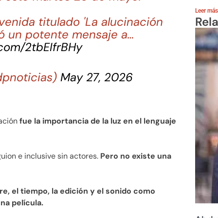
Leer más
enida titulado 'La alucinación
Rel
ó un potente mensaje a…
.com/2tbEIfrBHy
dpnoticias)
May 27, 2026
tación
fue la importancia de la luz en el lenguaje
uion e inclusive sin actores.
Pero no existe una
e, el tiempo, la edición y el sonido como
a película.