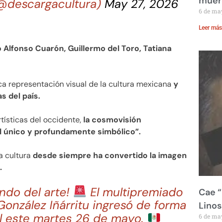
muere
@descargacultura)
May 27, 2026
6 de ma
Leer más
Alfonso Cuarón, Guillermo del Toro, Tatiana
ica representación visual de la cultura mexicana
y
s del país.
rtísticas del occidente,
la cosmovisión
 único y profundamente simbólico”.
a cultura
desde siempre ha convertido la imagen
.
ndo del arte!
El multipremiado
Cae “
onzález Iñárritu ingresó de forma
Linos
nal este martes 26 de mayo.
6 de ma