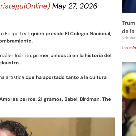
risteguiOnline)
May 27, 2026
Trump
de la
o Felipe Leal,
quien preside El Colegio Nacional,
6 de ma
 nombramiento.
Leer más
zález Iñárritu,
primer cineasta en la historia del
claustro.
a artística
que ha aportado tanto a la cultura
Amores perros, 21 gramos, Babel, Birdman, The