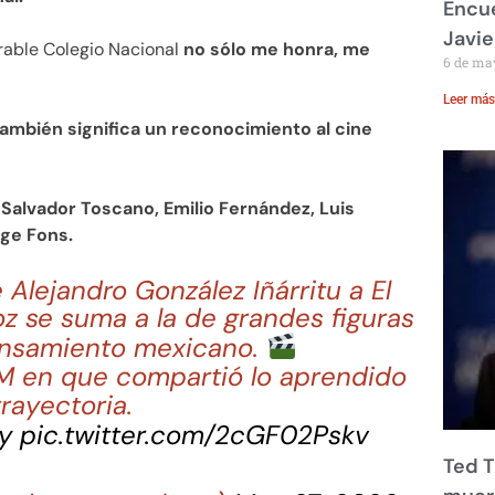
Encue
Javie
rable Colegio Nacional
no sólo me honra, me
6 de ma
Leer más
también significa un reconocimiento al cine
Salvador Toscano, Emilio Fernández, Luis
rge Fons.
Alejandro González Iñárritu a El
z se suma a la de grandes figuras
pensamiento mexicano.
M en que compartió lo aprendido
trayectoria.
y
pic.twitter.com/2cGF02Pskv
Ted T