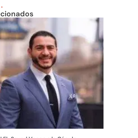
 »
acionados