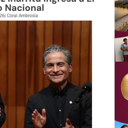
o Nacional
026
|
Coral Ambrosía