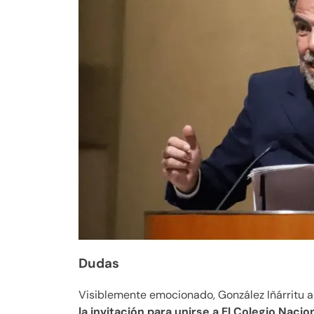
Dudas
Visiblemente emocionado, González Iñárritu a
la invitación para unirse a El Colegio Nacion