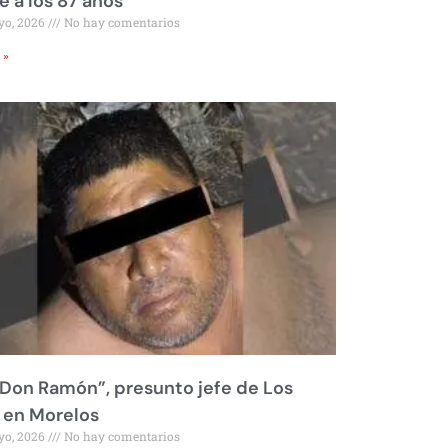
 a los 87 años
yo, 2026
No hay comentarios
 »
Don Ramón”, presunto jefe de Los
 en Morelos
yo, 2026
No hay comentarios