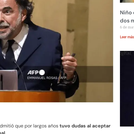
Niño 
dos 
6 de ma
Leer más
dmitió que por largos años
tuvo dudas al aceptar
al.