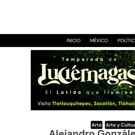
INICIO
MÉXICO
POLÍTI
Arte
,
Arte y Cultu
Alejandro González