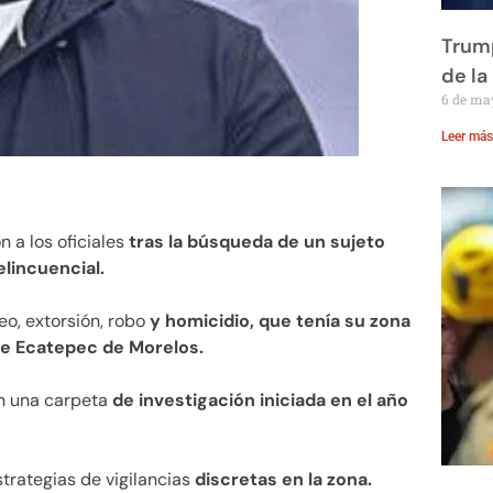
Trump
de la
6 de ma
Leer más
n a los oficiales
tras la búsqueda de un sujeto
elincuencial.
o, extorsión, robo
y homicidio, que tenía su zona
de Ecatepec de Morelos.
n una carpeta
de investigación iniciada en el año
strategias de vigilancias
discretas en la zona.