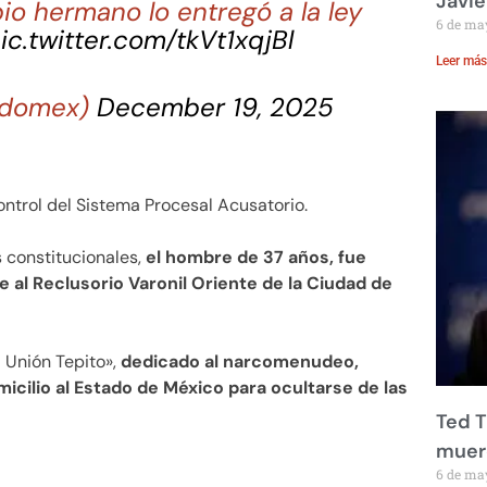
Javie
io hermano lo entregó a la ley
6 de ma
ic.twitter.com/tkVt1xqjBl
Leer más
_edomex)
December 19, 2025
ntrol del Sistema Procesal Acusatorio.
 constitucionales,
el hombre de 37 años, fue
e al Reclusorio Varonil Oriente de la Ciudad de
a Unión Tepito»,
dedicado al narcomenudeo,
icilio al Estado de México para ocultarse de las
Ted T
muere
6 de ma