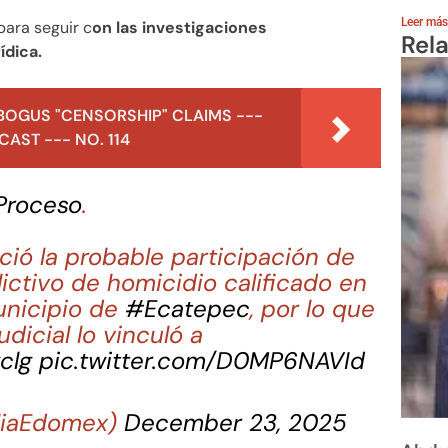
Leer más
para seguir c
on las investigaciones
Rel
ídica.
BOGUS "CENSORSHIP" CLAIMS ---
AST --- NO. 114
roceso
.
ció la probable participación de
ictivo de homicidio calificado en
unicipio de
#Ecatepec
, por lo que
udicial lo vinculó a
clg
pic.twitter.com/D0MP6NAVId
aliaEdomex)
December 23, 2025