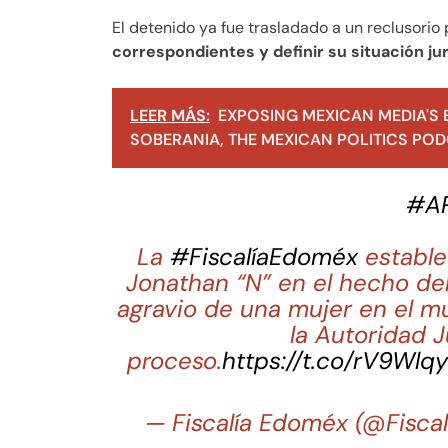
El detenido ya fue trasladado a un reclusorio 
correspondientes y definir su situación jur
LEER MÁS:
EXPOSING MEXICAN MEDIA'S 
SOBERANIA, THE MEXICAN POLITICS PODC
#AP
La
#FiscalíaEdoméx
estable
Jonathan “N” en el hecho del
agravio de una mujer en el m
la Autoridad J
proceso.
https://t.co/rV9Wlqy
— Fiscalía Edoméx (@Fisc