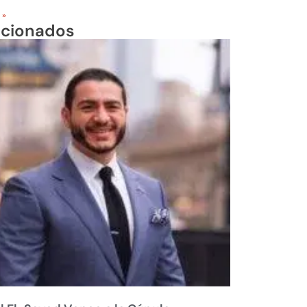
 »
acionados