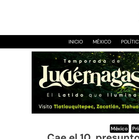
INICIO
MÉXICO
POLÍTI
México
,
Pr
Cae el 10, presunto