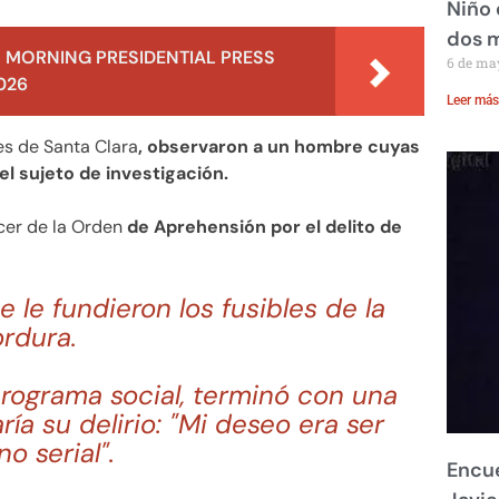
Niño 
dos 
 MORNING PRESIDENTIAL PRESS
6 de ma
026
Leer más
es de Santa Clara
, observaron a un hombre cuyas
el sujeto de investigación.
cer de la Orden
de Aprehensión por el delito de
e le fundieron los fusibles de la
rdura.
 programa social, terminó con una
ía su delirio: "Mi deseo era ser
no serial".
Encue