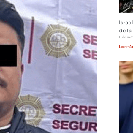
Israe
de la 
6 de ma
Leer más