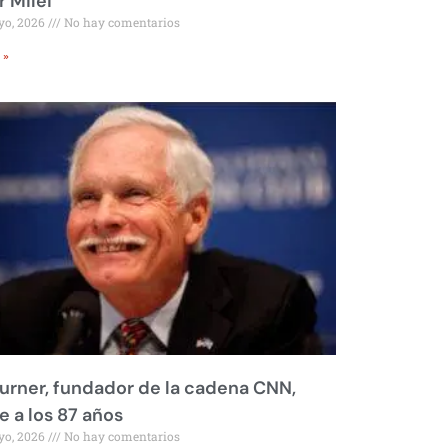
r Milei
yo, 2026
No hay comentarios
 »
urner, fundador de la cadena CNN,
 a los 87 años
yo, 2026
No hay comentarios