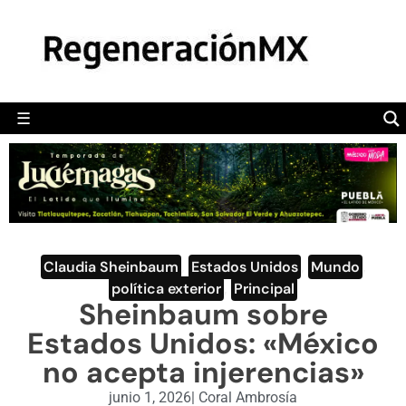
MÉXICO
POLÍTICA
MUNDO
☰
RegeneraciónMX
Sitio de noticias libre e independiente
CAMALEÓN
OPINIÓN
DEPORTES
ENGLISH SECTION
Claudia Sheinbaum
,
Estados Unidos
,
Mundo
,
política exterior
,
Principal
VIDEOS
Sheinbaum sobre
Estados Unidos: «México
no acepta injerencias»
junio 1, 2026
|
Coral Ambrosía