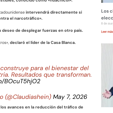
ustibles, conocido como «huachicol».
Los c
estadounidense
intervendrá directamente si
elecc
ntra el narcotráfico».
8 de ma
u deseo de desplegar fuerzas en otro país.
Leer más
tros»,
declaró el líder de la Casa Blanca.
construye para el bienestar del
tria. Resultados que transforman.
.co/BOcuT5hjO2
o (@Claudiashein)
May 7, 2026
ó
los avances en la reducción del tráfico de