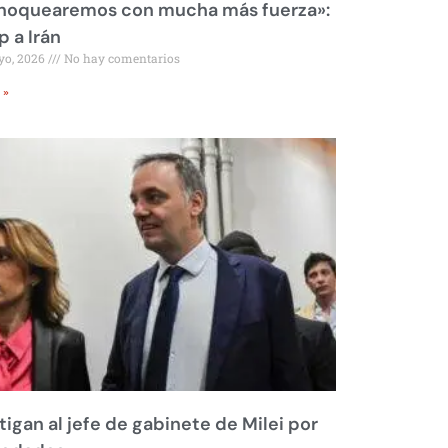
 noquearemos con mucha más fuerza»:
 a Irán
yo, 2026
No hay comentarios
 »
tigan al jefe de gabinete de Milei por