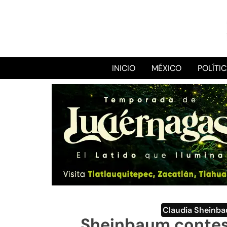
INICIO
MÉXICO
POLÍTI
Claudia Sheinb
Sheinbaum contes