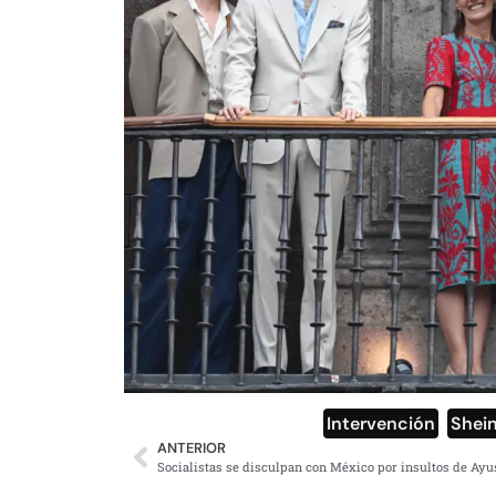
Intervención
,
Shei
ANTERIOR
Socialistas se disculpan con México por insultos de Ayu