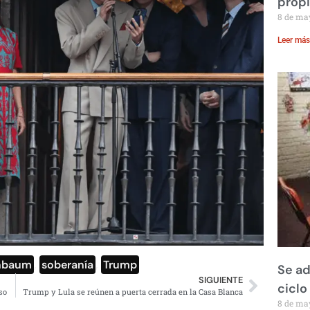
prop
8 de ma
Leer más
nbaum
,
soberanía
,
Trump
Se ad
SIGUIENTE
ciclo
so
Trump y Lula se reúnen a puerta cerrada en la Casa Blanca
8 de ma