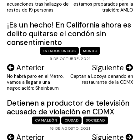
de
acusaciones tras hallazgo de
estamos preparados para la
entradas
restos de 19 personas
traición: AMLO
¡Es un hecho! En California ahora es
delito quitarse el condón sin
consentimiento
ESTADOS UNIDOS
MUNDO
9 DE OCTUBRE, 2021
Navegación
Anterior
Siguiente
No habrá paro en el Metro,
Captan a Lozoya cenando en
de
vamos a llegar a una
restaurante de la CDMX
entradas
negociación: Sheinbaum
Detienen a productor de televisión
acusado de violación en CDMX
CAMALEÓN
CIUDAD
SOCIEDAD
16 DE AGOSTO, 2021
Navegación
Anterior
Siguiente