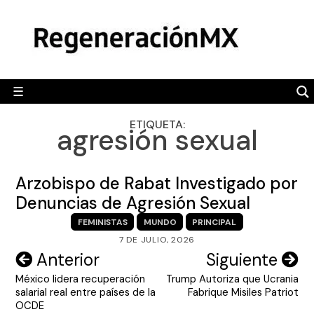
Skip
MÉXICO
to
content
POLÍTICA
MUNDO
☰
RegeneraciónMX
Sitio de noticias libre e independiente
CAMALEÓN
ETIQUETA:
agresión sexual
OPINIÓN
DEPORTES
Arzobispo de Rabat Investigado por
ENGLISH SECTION
Denuncias de Agresión Sexual
FEMINISTAS
MUNDO
PRINCIPAL
VIDEOS
7 DE JULIO, 2026
Navegación
Anterior
Siguiente
México lidera recuperación
Trump Autoriza que Ucrania
de
salarial real entre países de la
Fabrique Misiles Patriot
entradas
OCDE