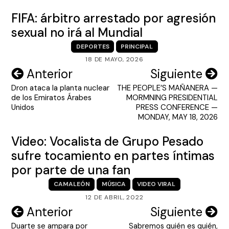
FIFA: árbitro arrestado por agresión
sexual no irá al Mundial
DEPORTES
PRINCIPAL
18 DE MAYO, 2026
Navegación
Anterior
Siguiente
Dron ataca la planta nuclear
THE PEOPLE’S MAÑANERA —
de
de los Emiratos Árabes
MORMNING PRESIDENTIAL
entradas
Unidos
PRESS CONFERENCE —
MONDAY, MAY 18, 2026
Video: Vocalista de Grupo Pesado
sufre tocamiento en partes íntimas
por parte de una fan
CAMALEÓN
MÚSICA
VIDEO VIRAL
12 DE ABRIL, 2022
Navegación
Anterior
Siguiente
Duarte se ampara por
Sabremos quién es quién,