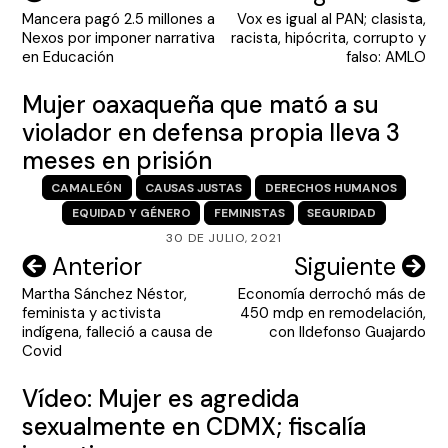
Mancera pagó 2.5 millones a
Vox es igual al PAN; clasista,
de
Nexos por imponer narrativa
racista, hipócrita, corrupto y
entradas
en Educación
falso: AMLO
Mujer oaxaqueña que mató a su
violador en defensa propia lleva 3
meses en prisión
CAMALEÓN
CAUSAS JUSTAS
DERECHOS HUMANOS
EQUIDAD Y GÉNERO
FEMINISTAS
SEGURIDAD
30 DE JULIO, 2021
Navegación
Anterior
Siguiente
Martha Sánchez Néstor,
Economía derrochó más de
de
feminista y activista
450 mdp en remodelación,
entradas
indígena, falleció a causa de
con Ildefonso Guajardo
Covid
Vídeo: Mujer es agredida
sexualmente en CDMX; fiscalía