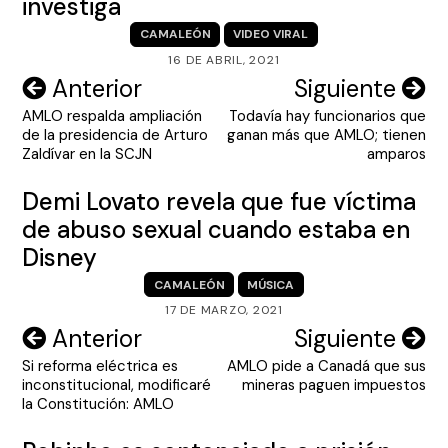
investiga
CAMALEÓN
VIDEO VIRAL
16 DE ABRIL, 2021
Navegación
Anterior
Siguiente
AMLO respalda ampliación
Todavía hay funcionarios que
de
de la presidencia de Arturo
ganan más que AMLO; tienen
entradas
Zaldívar en la SCJN
amparos
Demi Lovato revela que fue víctima
de abuso sexual cuando estaba en
Disney
CAMALEÓN
MÚSICA
17 DE MARZO, 2021
Navegación
Anterior
Siguiente
Si reforma eléctrica es
AMLO pide a Canadá que sus
de
inconstitucional, modificaré
mineras paguen impuestos
entradas
la Constitución: AMLO