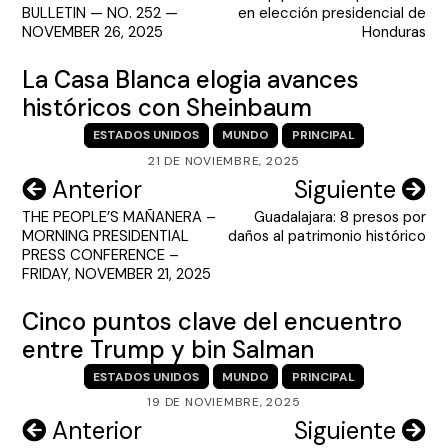
de
BULLETIN — NO. 252 —
en elección presidencial de
entradas
NOVEMBER 26, 2025
Honduras
La Casa Blanca elogia avances
históricos con Sheinbaum
ESTADOS UNIDOS
MUNDO
PRINCIPAL
21 DE NOVIEMBRE, 2025
Navegación
Anterior
Siguiente
THE PEOPLE’S MAÑANERA –
Guadalajara: 8 presos por
de
MORNING PRESIDENTIAL
daños al patrimonio histórico
entradas
PRESS CONFERENCE –
FRIDAY, NOVEMBER 21, 2025
Cinco puntos clave del encuentro
entre Trump y bin Salman
ESTADOS UNIDOS
MUNDO
PRINCIPAL
19 DE NOVIEMBRE, 2025
Navegación
Anterior
Siguiente