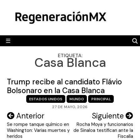
Skip
MÉXICO
to
content
POLÍTICA
MUNDO
☰
RegeneraciónMX
Sitio de noticias libre e independiente
CAMALEÓN
ETIQUETA:
Casa Blanca
OPINIÓN
DEPORTES
Trump recibe al candidato Flávio
ENGLISH SECTION
Bolsonaro en la Casa Blanca
ESTADOS UNIDOS
MUNDO
PRINCIPAL
VIDEOS
27 DE MAYO, 2026
Navegación
Anterior
Siguiente
Se rompe tanque químico en
Rocha Moya y funcionarios
de
Washington: Varias muertes y
de Sinaloa testifican ante la
entradas
heridos
Fiscalía