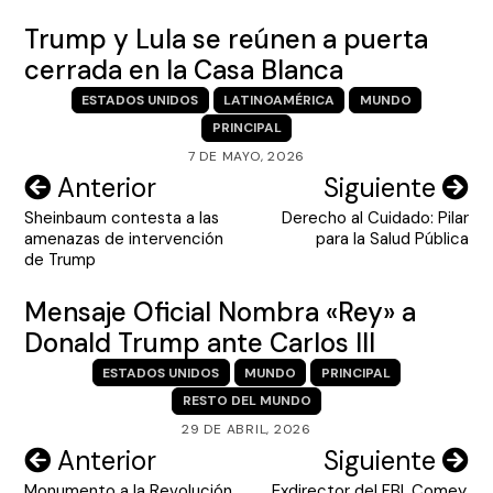
Trump y Lula se reúnen a puerta
cerrada en la Casa Blanca
ESTADOS UNIDOS
LATINOAMÉRICA
MUNDO
PRINCIPAL
7 DE MAYO, 2026
Navegación
Anterior
Siguiente
Sheinbaum contesta a las
Derecho al Cuidado: Pilar
de
amenazas de intervención
para la Salud Pública
entradas
de Trump
Mensaje Oficial Nombra «Rey» a
Donald Trump ante Carlos III
ESTADOS UNIDOS
MUNDO
PRINCIPAL
RESTO DEL MUNDO
29 DE ABRIL, 2026
Navegación
Anterior
Siguiente
Monumento a la Revolución
Exdirector del FBI, Comey,