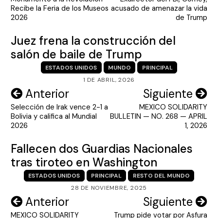
de
Recibe la Feria de los Museos
acusado de amenazar la vida
entradas
2026
de Trump
Juez frena la construcción del
salón de baile de Trump
ESTADOS UNIDOS
MUNDO
PRINCIPAL
1 DE ABRIL, 2026
Navegación
Anterior
Siguiente
Selección de Irak vence 2-1 a
MEXICO SOLIDARITY
de
Bolivia y califica al Mundial
BULLETIN — NO. 268 — APRIL
entradas
2026
1, 2026
Fallecen dos Guardias Nacionales
tras tiroteo en Washington
ESTADOS UNIDOS
PRINCIPAL
RESTO DEL MUNDO
28 DE NOVIEMBRE, 2025
Navegación
Anterior
Siguiente
MEXICO SOLIDARITY
Trump pide votar por Asfura