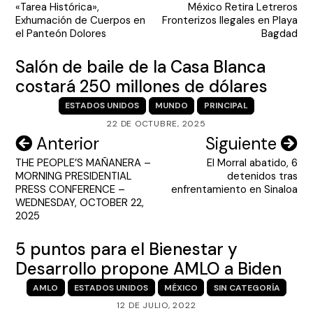
«Tarea Histórica»,
México Retira Letreros
de
Exhumación de Cuerpos en
Fronterizos Ilegales en Playa
entradas
el Panteón Dolores
Bagdad
Salón de baile de la Casa Blanca
costará 250 millones de dólares
ESTADOS UNIDOS
MUNDO
PRINCIPAL
22 DE OCTUBRE, 2025
Navegación
Anterior
Siguiente
THE PEOPLE’S MAÑANERA –
El Morral abatido, 6
de
MORNING PRESIDENTIAL
detenidos tras
entradas
PRESS CONFERENCE –
enfrentamiento en Sinaloa
WEDNESDAY, OCTOBER 22,
2025
5 puntos para el Bienestar y
Desarrollo propone AMLO a Biden
AMLO
ESTADOS UNIDOS
MÉXICO
SIN CATEGORÍA
12 DE JULIO, 2022