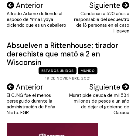
Navegación
Anterior
Siguiente
Alfredo Adame defiende al
Condenan a 520 años a
de
esposo de Yrma Lydya
responsable del secuestro
entradas
diciendo que es un caballero
de 13 personas en el caso
Heaven
Absuelven a Rittenhouse; tirador
derechista que mató a 2 en
Wisconsin
ESTADOS UNIDOS
MUNDO
19 DE NOVIEMBRE, 2021
Navegación
Anterior
Siguiente
El CJNG fue el menos
Murat pide deuda de mil 534
de
perseguido durante la
millones de pesos a un año
entradas
administración de Peña
de dejar el gobierno de
Nieto: FGR
Oaxaca