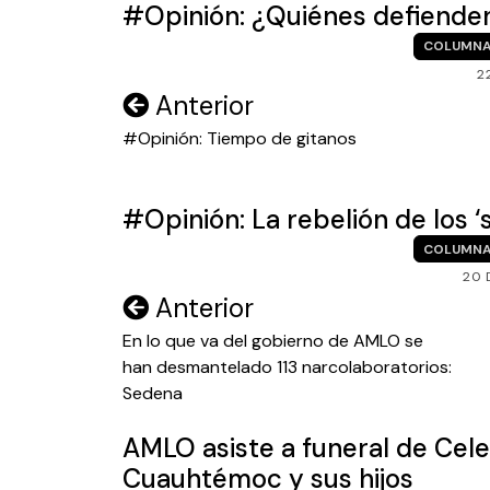
#Opinión: ¿Quiénes defienden
COLUMNA
2
Navegación
Anterior
de
#Opinión: Tiempo de gitanos
entradas
#Opinión: La rebelión de los ‘
COLUMNA
20 
Navegación
Anterior
de
En lo que va del gobierno de AMLO se
han desmantelado 113 narcolaboratorios:
entradas
Sedena
AMLO asiste a funeral de Cele
Cuauhtémoc y sus hijos