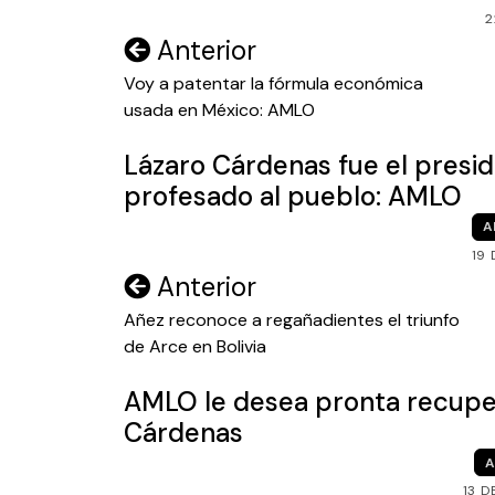
2
Navegación
Anterior
de
Voy a patentar la fórmula económica
usada en México: AMLO
entradas
Lázaro Cárdenas fue el presi
profesado al pueblo: AMLO
A
19
Navegación
Anterior
de
Añez reconoce a regañadientes el triunfo
de Arce en Bolivia
entradas
AMLO le desea pronta recupe
Cárdenas
A
13 D