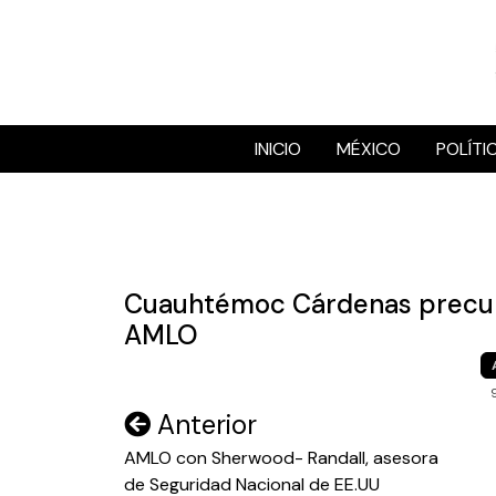
Skip
to
content
INICIO
MÉXICO
POLÍTI
Cuauhtémoc Cárdenas precur
AMLO
Navegación
Anterior
de
AMLO con Sherwood- Randall, asesora
de Seguridad Nacional de EE.UU