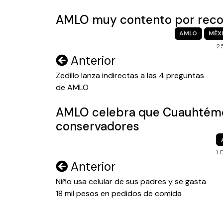
entradas
AMLO muy contento por recon
AMLO
MÉX
2
Navegación
Anterior
de
Zedillo lanza indirectas a las 4 preguntas
de AMLO
entradas
AMLO celebra que Cuauhtémo
conservadores
1 
Navegación
Anterior
de
Niño usa celular de sus padres y se gasta
18 mil pesos en pedidos de comida
entradas