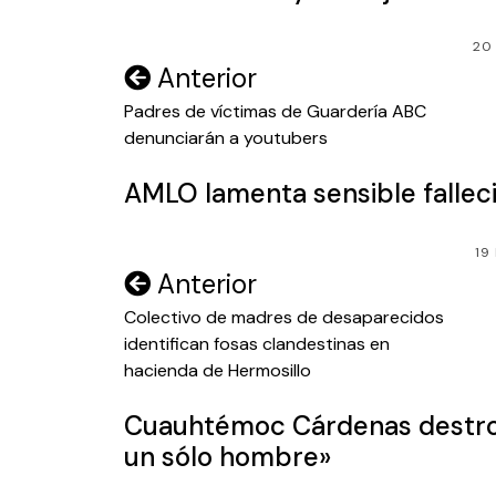
20
Navegación
Anterior
de
Padres de víctimas de Guardería ABC
denunciarán a youtubers
entradas
AMLO lamenta sensible fallec
19
Navegación
Anterior
de
Colectivo de madres de desaparecidos
identifican fosas clandestinas en
entradas
hacienda de Hermosillo
Cuauhtémoc Cárdenas destroz
un sólo hombre»