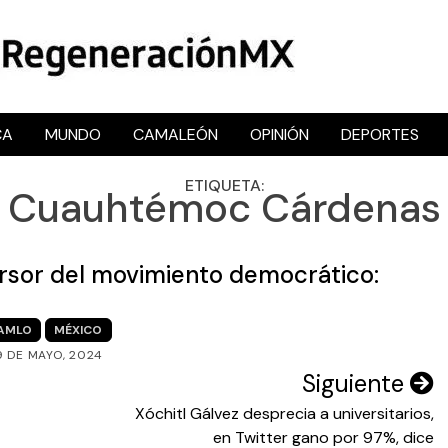
CA
MUNDO
CAMALEÓN
OPINIÓN
DEPORTES
RegeneraciónMX
Sitio de noticias libre e independiente
ETIQUETA:
Cuauhtémoc Cárdenas
sor del movimiento democrático:
AMLO
MÉXICO
9 DE MAYO, 2024
Siguiente
Xóchitl Gálvez desprecia a universitarios,
en Twitter gano por 97%, dice