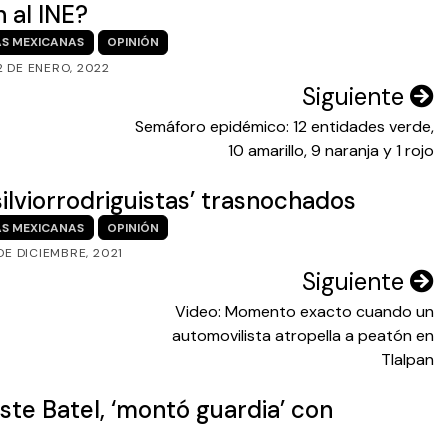
 al INE?
S MEXICANAS
OPINIÓN
2 DE ENERO, 2022
Siguiente
Semáforo epidémico: 12 entidades verde,
10 amarillo, 9 naranja y 1 rojo
silviorrodriguistas’ trasnochados
S MEXICANAS
OPINIÓN
DE DICIEMBRE, 2021
Siguiente
Video: Momento exacto cuando un
automovilista atropella a peatón en
Tlalpan
ste Batel, ‘montó guardia’ con