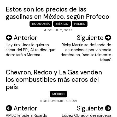
Estos son los precios de las
gasolinas en México, según Profeco
ECONOMÍA
MÉXICO
PEMEX
4 DE JULIO, 2022
Navegación
Anterior
Siguiente
Hay tiro: Unos lo quieren
Ricky Martin se defiende de
de
sacar del PRI, Alito dice que
acusaciones por violencia
entradas
derrotará a Morena
doméstica, “son totalmente
falsas”
Chevron, Redco y La Gas venden
los combustibles más caros del
país
MÉXICO
8 DE NOVIEMBRE, 2021
Navegación
Anterior
Siguiente
AMLO le pide a Ricardo
López Obrador desaprueba