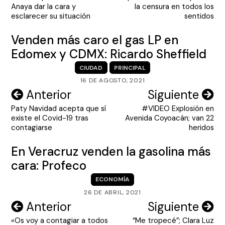
de
Anaya dar la cara y
la censura en todos los
entradas
esclarecer su situación
sentidos
Venden más caro el gas LP en
Edomex y CDMX: Ricardo Sheffield
CIUDAD
PRINCIPAL
16 DE AGOSTO, 2021
Navegación
Anterior
Siguiente
Paty Navidad acepta que sí
#VIDEO Explosión en
de
existe el Covid-19 tras
Avenida Coyoacán; van 22
entradas
contagiarse
heridos
En Veracruz venden la gasolina más
cara: Profeco
ECONOMÍA
26 DE ABRIL, 2021
Navegación
Anterior
Siguiente
«Os voy a contagiar a todos
“Me tropecé”; Clara Luz
de