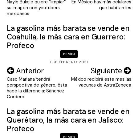
Nayib Bukele quiere “limpiar”
En México hay más celulares
de
su imagen con youtubers
que habitantes
entradas
mexicanos
La gasolina más barata se vende en
Coahuila, la más cara en Guerrero:
Profeco
PEMEX
1 DE FEBRERO, 2021
Navegación
Anterior
Siguiente
Caso Mariana tendrá
México recibirá este mes las
de
perspectiva de género, ésta
vacunas de AstraZeneca
entradas
hace la diferencia: Sánchez
Cordero
La gasolina más barata se vende en
Querétaro, la más cara en Jalisco:
Profeco
PEMEX