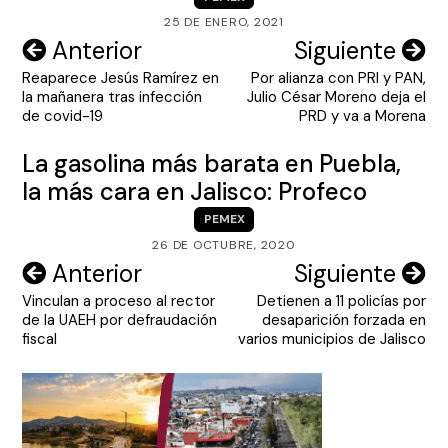
25 DE ENERO, 2021
Navegación
Anterior
Siguiente
Reaparece Jesús Ramírez en
Por alianza con PRI y PAN,
de
la mañanera tras infección
Julio César Moreno deja el
entradas
de covid-19
PRD y va a Morena
La gasolina más barata en Puebla,
la más cara en Jalisco: Profeco
PEMEX
26 DE OCTUBRE, 2020
Navegación
Anterior
Siguiente
Vinculan a proceso al rector
Detienen a 11 policías por
de
de la UAEH por defraudación
desaparición forzada en
entradas
fiscal
varios municipios de Jalisco