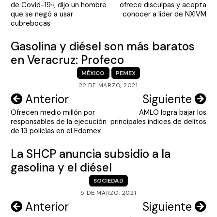
de Covid-19», dijo un hombre
ofrece disculpas y acepta
entradas
que se negó a usar
conocer a líder de NXIVM
cubrebocas
Gasolina y diésel son más baratos
en Veracruz: Profeco
MÉXICO
PEMEX
22 DE MARZO, 2021
Navegación
Anterior
Siguiente
Ofrecen medio millón por
AMLO logra bajar los
de
responsables de la ejecución
principales índices de delitos
entradas
de 13 policías en el Edomex
La SHCP anuncia subsidio a la
gasolina y el diésel
SOCIEDAD
5 DE MARZO, 2021
Navegación
Anterior
Siguiente