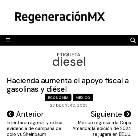
Skip
MÉXICO
to
content
POLÍTICA
MUNDO
☰
RegeneraciónMX
Sitio de noticias libre e independiente
CAMALEÓN
ETIQUETA:
diesel
OPINIÓN
DEPORTES
Hacienda aumenta el apoyo fiscal a
ENGLISH SECTION
gasolinas y diésel
ECONOMÍA
MÉXICO
VIDEOS
27 DE ENERO, 2023
Navegación
Anterior
Siguiente
Intentaron agredir y retirar
México regresa a la Copa
de
evidencia de campaña de
América; la edición de 2024
entradas
odio vs Sheinbaum
se jugará en EE.UU.